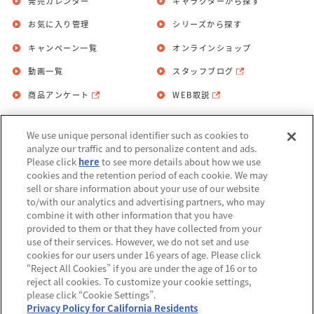
発売カレンダー
キャラクターから探す
お気に入り管理
シリーズから探す
キャンペーン一覧
オンラインショップ
動画一覧
スタッフブログ
商品アンケート
WEB取説
We use unique personal identifier such as cookies to
お問い合わせ
個人情報保護方針
analyze our traffic and to personalize content and ads.
Please click
here
to see more details about how we use
利用規約
cookies and the retention period of each cookie. We may
sell or share information about your use of our website
Do Not Sell or Share My Personal
to/with our analytics and advertising partners, who may
Information
combine it with other information that you have
provided to them or that they have collected from your
アレルギー情報
use of their services. However, we do not set and use
cookies for our users under 16 years of age. Please click
“Reject All Cookies” if you are under the age of 16 or to
reject all cookies. To customize your cookie settings,
please click “Cookie Settings”.
Privacy Policy for California Residents
©BANDAI