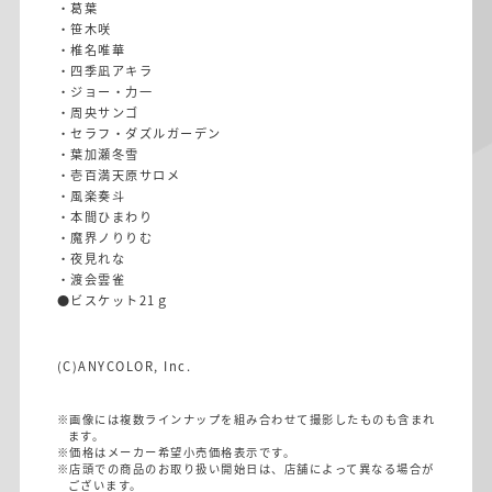
・葛葉
・笹木咲
・椎名唯華
・四季凪アキラ
・ジョー・力一
・周央サンゴ
・セラフ・ダズルガーデン
・葉加瀬冬雪
・壱百満天原サロメ
・風楽奏斗
・本間ひまわり
・魔界ノりりむ
・夜見れな
・渡会雲雀
●ビスケット21ｇ
(C)ANYCOLOR, Inc.
※画像には複数ラインナップを組み合わせて撮影したものも含まれ
ます。
※価格はメーカー希望小売価格表示です。
※店頭での商品のお取り扱い開始日は、店舗によって異なる場合が
ございます。