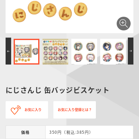
仮面ライダーシリー
キャラパキ
にふぉるめーしょん
ガンダムシリーズ
ポケモンスケールワ
アンパンマン
たまご
ま
ズ
＆スクエアシール
ールド
PROJECT R.E.D.・
つりグミ
ポケットモンスター
SMPシリーズ
サンリオキャラクタ
キャラデコ
わ
スーパー戦隊シリー
ーズ
ズ
にじさんじ 缶バッジビスケット
お気に入り
お気に入り登録とは？
価格
350円（税込:385円）