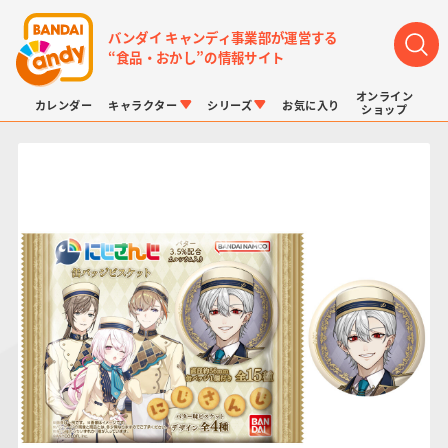
バンダイ キャンディ事業部が運営する
“食品・おかし”の情報サイト
オンライン
カレンダー
キャラクター
シリーズ
お気に入り
ショップ
LINK TRAVELERS
チョコボックス
プリキュアシリーズ
チョコサプ
ドラゴンボール
ポケモンキッズ