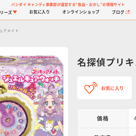
バンダイ キャンディ事業部が運営する
“食品・おかし”の情報サイト
お気に入り
オンライン
ショップ
ブログ
リーズ
ュアメイト
名探偵プリキ
PROJECT R.E.D.・ス
つりグミ
プリキュアシリーズ
チョコサプ
ガ
に
お気に入り
ーパー戦隊シリーズ
ス
価格