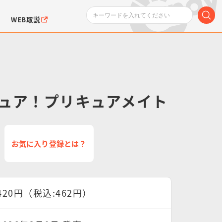
WEB取説
ュア！プリキュアメイト
ンダムシリーズ
ふぉるめーしょん＆
ポケットモンスター
SMPシリーズ
ドラゴン
ポケモン
お気に入り登録とは？
クエアシール
420円（税込:462円）