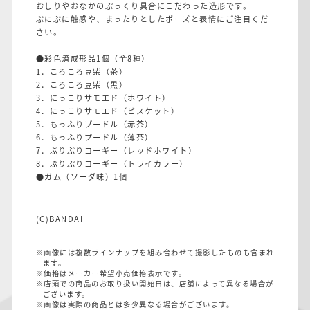
おしりやおなかのぷっくり具合にこだわった造形です。
ぷにぷに触感や、まったりとしたポーズと表情にご注目くだ
さい。
●彩色済成形品1個（全8種）
1．ころころ豆柴（茶）
2．ころころ豆柴（黒）
3．にっこりサモエド（ホワイト）
4．にっこりサモエド（ビスケット）
5．もっふりプードル（赤茶）
6．もっふりプードル（薄茶）
7．ぷりぷりコーギー（レッドホワイト）
8．ぷりぷりコーギー（トライカラー）
●ガム（ソーダ味）1個
(C)BANDAI
※画像には複数ラインナップを組み合わせて撮影したものも含まれ
ます。
※価格はメーカー希望小売価格表示です。
※店頭での商品のお取り扱い開始日は、店舗によって異なる場合が
ございます。
※画像は実際の商品とは多少異なる場合がございます。