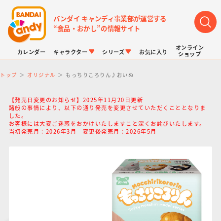
バンダイ キャンディ事業部が運営する
“食品・おかし”の情報サイト
オンライン
カレンダー
キャラクター
シリーズ
お気に入り
ショップ
トップ
オリジナル
もっちりころりん♪おいぬ
【発売日変更のお知らせ】2025年11月20日更新
諸般の事情により、以下の通り発売を変更させていただくこととなりま
した。
お客様には大変ご迷惑をおかけいたしますこと深くお詫びいたします。
当初発売月：2026年3月 変更後発売月：2026年5月
LINK TRAVELERS
チョコボックス
プリキュアシリーズ
チョコサプ
ドラゴンボール
ポケモンキッズ