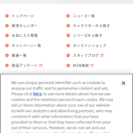
トップページ
ニュース一覧
発売カレンダー
キャラクターから探す
お気に入り管理
シリーズから探す
キャンペーン一覧
オンラインショップ
動画一覧
スタッフブログ
商品アンケート
WEB取説
We use unique personal identifier such as cookies to
お問い合わせ
個人情報保護方針
analyze our traffic and to personalize content and ads.
Please click
here
to see more details about how we use
利用規約
cookies and the retention period of each cookie. We may
sell or share information about your use of our website
Do Not Sell or Share My Personal
to/with our analytics and advertising partners, who may
Information
combine it with other information that you have
provided to them or that they have collected from your
アレルギー情報
use of their services. However, we do not set and use