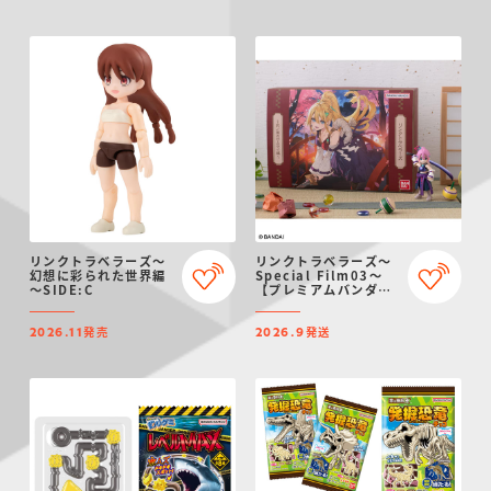
リンクトラベラーズ～
リンクトラベラーズ～
幻想に彩られた世界編
Special Film03～
～SIDE:C
【プレミアムバンダイ
限定】
発売
発送
2026.11
2026.9