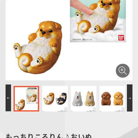
仮面ライダーシリー
キャラパキ
にふぉるめーしょん
ガンダムシリーズ
ポケモンスケールワ
アンパンマン
たまご
ま
ズ
＆スクエアシール
ールド
PROJECT R.E.D.・
つりグミ
ポケットモンスター
SMPシリーズ
サンリオキャラクタ
キャラデコ
わ
スーパー戦隊シリー
ーズ
ズ
もっちりころりん♪おいぬ