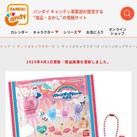
バンダイ キャンディ事業部が運営する
“食品・おかし”の情報サイト
オンライン
カレンダー
キャラクター
シリーズ
お気に入り
ショップ
トップ
サンリオキャラクターズ
サンリオキャラクターズ バルーンポップチャー
2026年4月1日更新：商品画像を更新しました。
LINK TRAVELERS
チョコボックス
プリキュアシリーズ
チョコサプ
ドラゴンボール
ポケモンキッズ