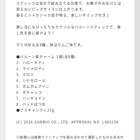
スティックは自分で組み立てる仕様で、お菓子のおまけとは
思えないビッグサイズに仕上がります。
振るとシャカシャカ音が鳴る、楽しいギミック付き♪
推し活にもぴったりなカラフルなバルーンスティックで、推
し色を身に着けよう！
グミの形も全8種。味はりんご味です。
●バルーン風チャーム 1個(全8種)
1．ハローキティ
2．マイメロディ
3．クロミ
4．シナモロール
5．ポムポムプリン
6．ポチャッコ
7．ハンギョドン
8．バッドばつ丸
●グミキャンディ27g
(C) 2026 SANRIO CO., LTD. APPROVAL NO. L665159
※画像には複数ラインナップを組み合わせて撮影したものも含まれ