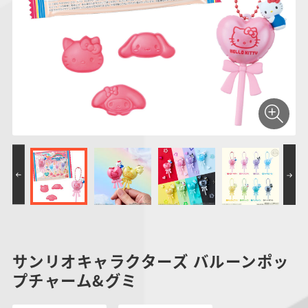
仮面ライダーシリー
キャラパキ
にふぉるめーしょん
ガンダムシリーズ
ポケモンスケールワ
アンパンマン
たまご
ま
ズ
＆スクエアシール
ールド
PROJECT R.E.D.・
つりグミ
ポケットモンスター
SMPシリーズ
サンリオキャラクタ
キャラデコ
わ
スーパー戦隊シリー
ーズ
ズ
サンリオキャラクターズ バルーンポッ
プチャーム&グミ