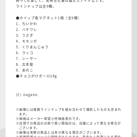
飾っても楽しく、実用性も兼ね備えたアイテムです。
ラインナップは全9種。
●ホイップ風マグネット1個（全9種）
1．ちいかわ
2．ハチワレ
3．うさぎ
4．モモンガ
5．くりまんじゅう
6．ラッコ
7．シーサー
8．古本屋
9．あのこ
●チョコがけボーロ18g
(C) nagano
※画像には複数ラインナップを組み合わせて撮影したものも含まれ
ます。
※価格はメーカー希望小売価格表示です。
※店頭での商品のお取り扱い開始日は、店舗によって異なる場合が
ございます。
※画像は実際の商品とは多少異なる場合がございます。
※掲載情報はページ公開時点のものです。予告なく変更になる場合