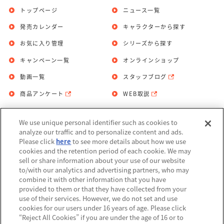
トップページ
ニュース一覧
発売カレンダー
キャラクターから探す
お気に入り管理
シリーズから探す
キャンペーン一覧
オンラインショップ
動画一覧
スタッフブログ
商品アンケート
WEB取説
We use unique personal identifier such as cookies to
お問い合わせ
個人情報保護方針
analyze our traffic and to personalize content and ads.
Please click
here
to see more details about how we use
利用規約
cookies and the retention period of each cookie. We may
sell or share information about your use of our website
Do Not Sell or Share My Personal
to/with our analytics and advertising partners, who may
Information
combine it with other information that you have
provided to them or that they have collected from your
アレルギー情報
use of their services. However, we do not set and use
cookies for our users under 16 years of age. Please click
“Reject All Cookies” if you are under the age of 16 or to