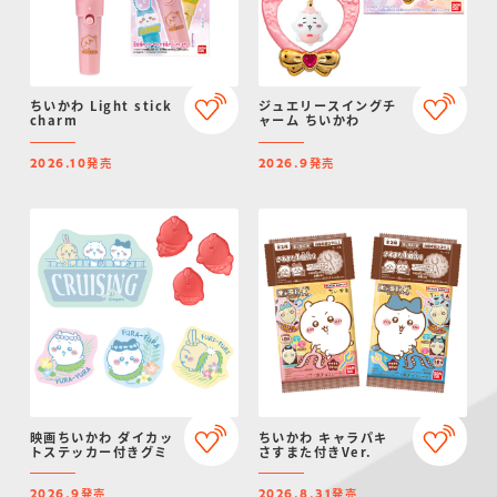
ちいかわ Light stick
ジュエリースイングチ
charm
ャーム ちいかわ
発売
発売
2026.10
2026.9
映画ちいかわ ダイカッ
ちいかわ キャラパキ
トステッカー付きグミ
さすまた付きVer.
発売
発売
2026.9
2026.8.31