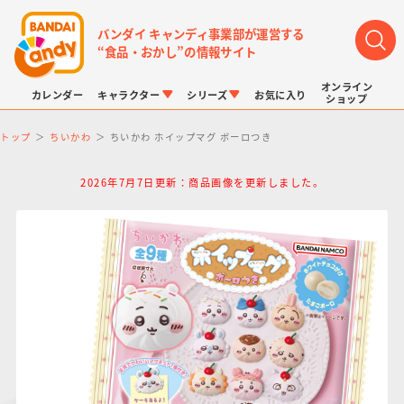
バンダイ キャンディ事業部が運営する
“食品・おかし”の情報サイト
オンライン
カレンダー
キャラクター
シリーズ
お気に入り
ショップ
トップ
ちいかわ
ちいかわ ホイップマグ ボーロつき
2026年7月7日更新：商品画像を更新しました。
LINK TRAVELERS
チョコボックス
プリキュアシリーズ
チョコサプ
ドラゴンボール
ポケモンキッズ