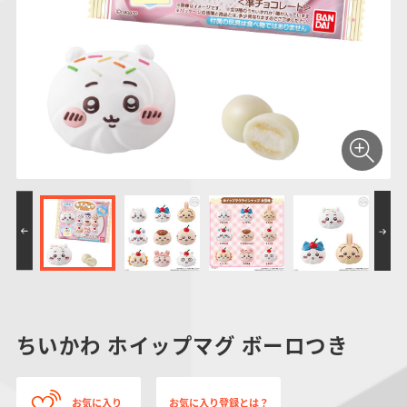
仮面ライダーシリー
キャラパキ
にふぉるめーしょん
ガンダムシリーズ
ポケモンスケールワ
アンパンマン
たまご
ま
ズ
＆スクエアシール
ールド
PROJECT R.E.D.・
つりグミ
ポケットモンスター
SMPシリーズ
サンリオキャラクタ
キャラデコ
わ
スーパー戦隊シリー
ーズ
ズ
ちいかわ ホイップマグ ボーロつき
お気に入り
お気に入り登録とは？