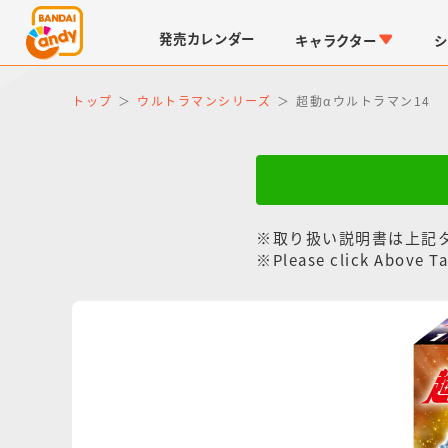
発売
カレンダー
キャラクター
シ
トップ
ウルトラマンシリーズ
超動αウルトラマン14
※取り扱い説明書は上記
※Please click Above Ta
LINK TRAVELERS
チョコボックス
仮面ライダーシリーズ
キャラパキ