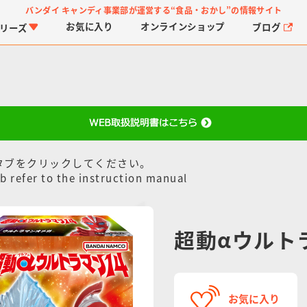
バンダイ キャンディ事業部が運営する
“食品・おかし”の情報サイト
お気に入り
オンライン
ショップ
ブログ
リーズ
タブをクリックしてください。
b refer to the instruction manual
PROJECT R.E.D.・ス
つりグミ
プリキュアシリーズ
チョコサプ
ガ
に
ーパー戦隊シリーズ
ス
超動αウルト
お気に入り