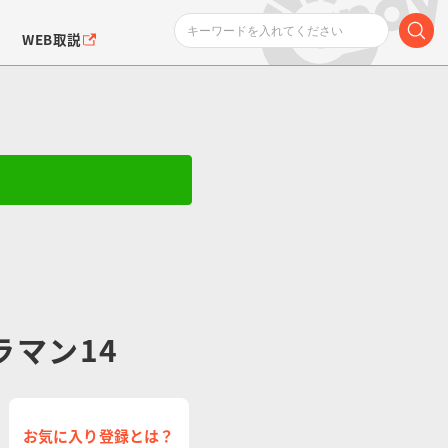
WEB取説
ンダムシリーズ
ふぉるめーしょん＆
ポケットモンスター
SMPシリーズ
ドラゴン
ポケモン
クエアシール
ラマン14
お気に入り登録とは？