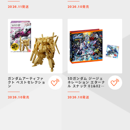
限定】
発送
発売
2026.11
2026.10
ガンダムアーティファ
SDガンダム ジージェ
クト ベストセレクショ
ネレーション エターナ
ン
ル スナック 01&02
シールバインダー【プ
レミアムバンダイ限
発売
発送
定】
2026.10
2026.10