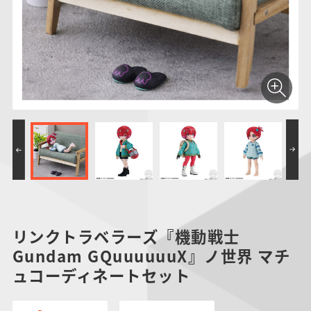
仮面ライダーシリー
キャラパキ
にふぉるめーしょん
ガンダムシリーズ
ポケモンスケールワ
アンパンマン
たまご
ま
ズ
＆スクエアシール
ールド
PROJECT R.E.D.・
つりグミ
ポケットモンスター
SMPシリーズ
サンリオキャラクタ
キャラデコ
わ
スーパー戦隊シリー
ーズ
ズ
リンクトラベラーズ『機動戦士
Gundam GQuuuuuuX』ノ世界 マチ
ュコーディネートセット