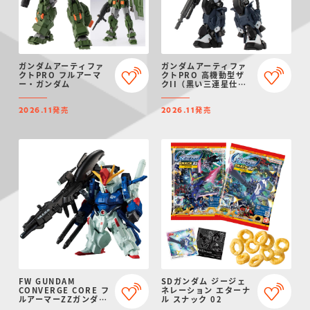
ガンダムアーティファ
ガンダムアーティファ
クトPRO フルアーマ
クトPRO 高機動型ザ
ー・ガンダム
クII（黒い三連星仕
様）
発売
発売
2026.11
2026.11
FW GUNDAM
SDガンダム ジージェ
CONVERGE CORE フ
ネレーション エターナ
ルアーマーZZガンダム
ル スナック 02
【プレミアムバンダイ