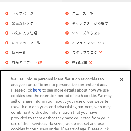
トップページ
ニュース一覧
発売カレンダー
キャラクターから探す
お気に入り管理
シリーズから探す
キャンペーン一覧
オンラインショップ
動画一覧
スタッフブログ
商品アンケート
WEB取説
We use unique personal identifier such as cookies to
お問い合わせ
個人情報保護方針
analyze our traffic and to personalize content and ads.
Please click
here
to see more details about how we use
利用規約
cookies and the retention period of each cookie. We may
sell or share information about your use of our website
Do Not Sell or Share My Personal
to/with our analytics and advertising partners, who may
Information
combine it with other information that you have
provided to them or that they have collected from your
アレルギー情報
use of their services. However, we do not set and use
cookies for our users under 16 years of age. Please click