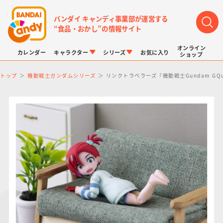
バンダイ キャンディ事業部が運営する
“食品・おかし”の情報サイト
オンライン
カレンダー
キャラクター
シリーズ
お気に入り
ショップ
トップ
機動戦士ガンダムシリーズ
リンクトラベラーズ『機動戦士Gundam GQ
LINK TRAVELERS
チョコボックス
プリキュアシリーズ
チョコサプ
ドラゴンボール
ポケモンキッズ