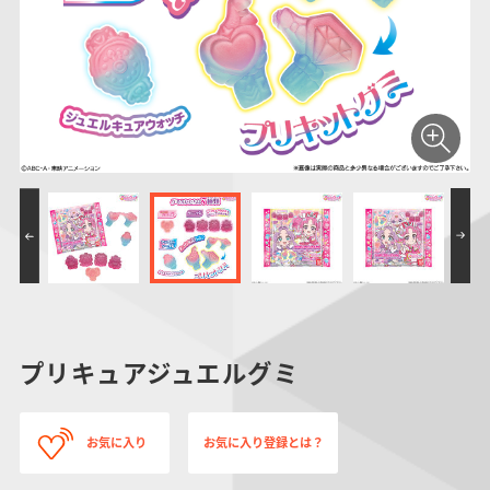
仮面ライダーシリー
キャラパキ
にふぉるめーしょん
ガンダムシリーズ
ポケモンスケールワ
アンパンマン
たまご
ま
ズ
＆スクエアシール
ールド
PROJECT R.E.D.・
つりグミ
ポケットモンスター
SMPシリーズ
サンリオキャラクタ
キャラデコ
わ
スーパー戦隊シリー
ーズ
ズ
プリキュアジュエルグミ
お気に入り
お気に入り登録とは？