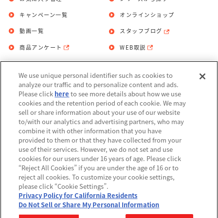
キャンペーン一覧
オンラインショップ
動画一覧
スタッフブログ
商品アンケート
WEB取説
We use unique personal identifier such as cookies to
お問い合わせ
個人情報保護方針
analyze our traffic and to personalize content and ads.
Please click
here
to see more details about how we use
利用規約
cookies and the retention period of each cookie. We may
sell or share information about your use of our website
Do Not Sell or Share My Personal
to/with our analytics and advertising partners, who may
Information
combine it with other information that you have
provided to them or that they have collected from your
アレルギー情報
use of their services. However, we do not set and use
cookies for our users under 16 years of age. Please click
“Reject All Cookies” if you are under the age of 16 or to
reject all cookies. To customize your cookie settings,
please click “Cookie Settings”.
Privacy Policy for California Residents
©BANDAI
Do Not Sell or Share My Personal Information