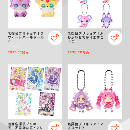
名探偵プリキュア！ス
名探偵プリキュア！ふ
ウィートパールドール
わふわおでかけますこ
2
っと
発売
発売
2026.11
2026.10
映画名探偵プリキュ
名探偵プリキュア！マ
ア！不思議な庭と2人
スコット2