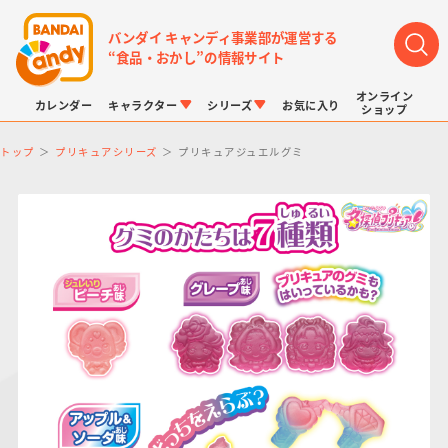
バンダイ キャンディ事業部が運営する
“食品・おかし”の情報サイト
オンライン
カレンダー
キャラクター
シリーズ
お気に入り
ショップ
トップ
プリキュアシリーズ
プリキュアジュエルグミ
LINK TRAVELERS
チョコボックス
プリキュアシリーズ
チョコサプ
ドラゴンボール
ポケモンキッズ