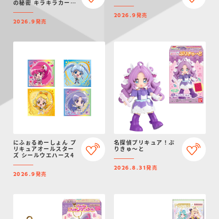
の秘密 キラキラカード
グミ
発売
2026.9
発売
2026.9
にふぉるめーしょん プ
名探偵プリキュア！ぷ
リキュアオールスター
りきゅ～と
ズ シールウエハース4
発売
2026.8.31
発売
2026.9