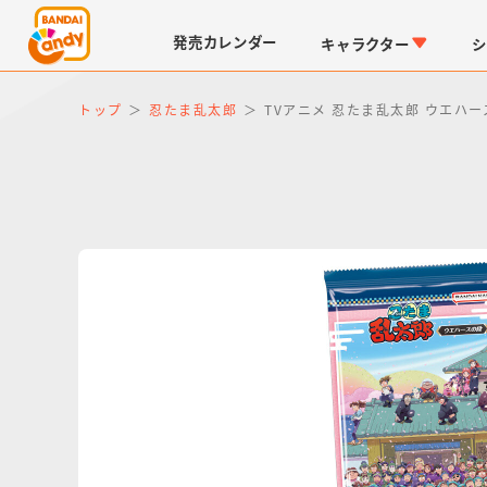
発売
カレンダー
キャラクター
シ
トップ
忍たま乱太郎
TVアニメ 忍たま乱太郎 ウエハ
LINK TRAVELERS
チョコボックス
仮面ライダーシリーズ
キャラパキ