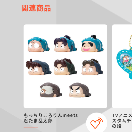
関連商品
もっちりころりんmeets
TVアニ
忍たま乱太郎
スタムチ
の段