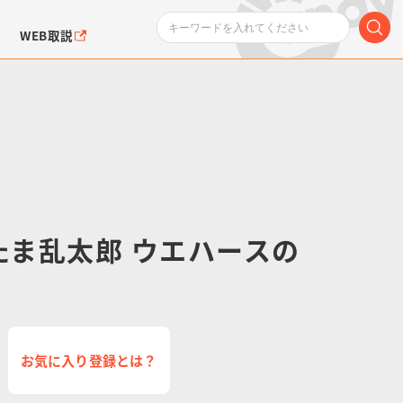
WEB取説
忍たま乱太郎 ウエハースの
ンダムシリーズ
ふぉるめーしょん＆
ポケットモンスター
SMPシリーズ
ドラゴン
ポケモン
クエアシール
お気に入り登録とは？