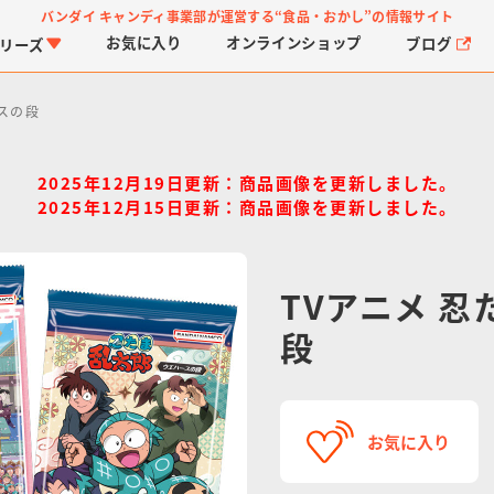
バンダイ キャンディ事業部が運営する
“食品・おかし”の情報サイト
お気に入り
オンライン
ショップ
ブログ
リーズ
ースの段
2025年12月19日更新：商品画像を更新しました。
2025年12月15日更新：商品画像を更新しました。
TVアニメ 
PROJECT R.E.D.・ス
つりグミ
プリキュアシリーズ
チョコサプ
ガ
に
ーパー戦隊シリーズ
ス
段
お気に入り