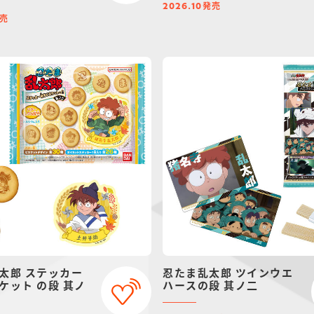
発売
2026.10
売
太郎 ステッカー
忍たま乱太郎 ツインウエ
ケット の段 其ノ
ハースの段 其ノ二