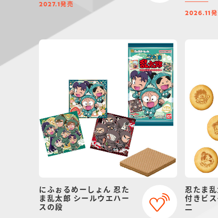
発売
2027.1
発
2026.11
にふぉるめーしょん 忍た
忍たま乱
ま乱太郎 シールウエハー
付きビス
スの段
二