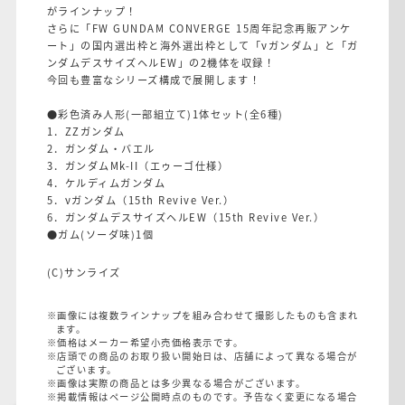
がラインナップ！
さらに「FW GUNDAM CONVERGE 15周年記念再販アンケ
ート」の国内選出枠と海外選出枠として「νガンダム」と「ガ
ンダムデスサイズヘルEW」の2機体を収録！
今回も豊富なシリーズ構成で展開します！
●彩色済み人形(一部組立て)1体セット(全6種)
1．ZZガンダム
2．ガンダム・バエル
3．ガンダムMk-II（エゥーゴ仕様）
4．ケルディムガンダム
5．νガンダム（15th Revive Ver.）
6．ガンダムデスサイズヘルEW（15th Revive Ver.）
●ガム(ソーダ味)1個
(C)サンライズ
※画像には複数ラインナップを組み合わせて撮影したものも含まれ
ます。
※価格はメーカー希望小売価格表示です。
※店頭での商品のお取り扱い開始日は、店舗によって異なる場合が
ございます。
※画像は実際の商品とは多少異なる場合がございます。
※掲載情報はページ公開時点のものです。予告なく変更になる場合