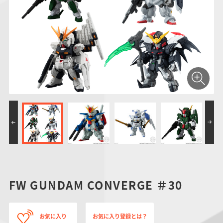
仮面ライダーシリー
キャラパキ
にふぉるめーしょん
ガンダムシリーズ
ポケモンスケールワ
アンパンマン
たまご
ま
ズ
＆スクエアシール
ールド
PROJECT R.E.D.・
つりグミ
ポケットモンスター
SMPシリーズ
サンリオキャラクタ
キャラデコ
わ
スーパー戦隊シリー
ーズ
ズ
FW GUNDAM CONVERGE ＃30
お気に入り
お気に入り登録とは？