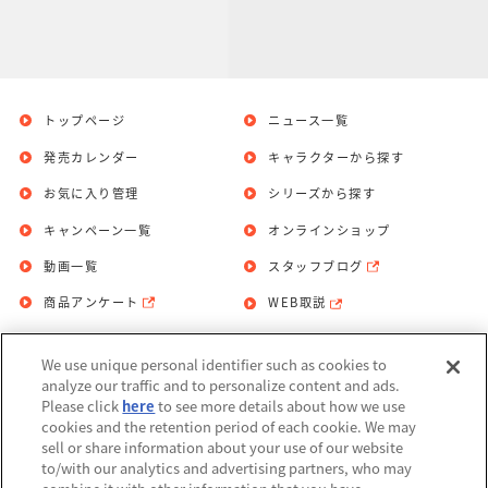
トップページ
ニュース一覧
発売カレンダー
キャラクターから探す
お気に入り管理
シリーズから探す
キャンペーン一覧
オンラインショップ
動画一覧
スタッフブログ
商品アンケート
WEB取説
We use unique personal identifier such as cookies to
お問い合わせ
個人情報保護方針
analyze our traffic and to personalize content and ads.
Please click
here
to see more details about how we use
利用規約
cookies and the retention period of each cookie. We may
sell or share information about your use of our website
Do Not Sell or Share My Personal
to/with our analytics and advertising partners, who may
Information