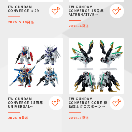
FW GUNDAM
FW GUNDAM
CONVERGE ＃29
CONVERGE 15周年
ALTERNATIVE
SERIES SET【プレミ
発売
アムバンダイ限定】
2026.5.18
発送
2026.4
FW GUNDAM
FW GUNDAM
CONVERGE 15周年
CONVERGE CORE 機
UNIVERSAL
動戦士クロスボーン・
CENTURY SET【プレ
ガンダム 鋼鉄の7人 デ
ミアムバンダイ限定】
ィキトゥスセット【PB
発送
発送
限定】
2026.4
2026.3