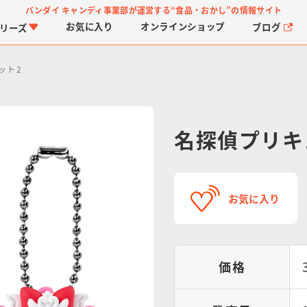
バンダイ キャンディ事業部が運営する
“食品・おかし”の情報サイト
お気に入り
オンライン
ショップ
ブログ
リーズ
ット2
名探偵プリキ
PROJECT R.E.D.・ス
つりグミ
プリキュアシリーズ
チョコサプ
ガ
に
お気に入り
ーパー戦隊シリーズ
ス
価格