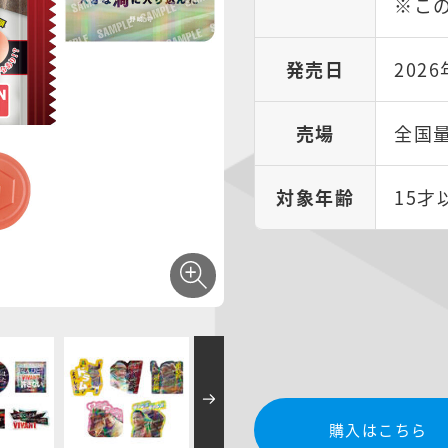
※こ
発売日
202
売場
全国
対象年齢
15才
購入はこちら