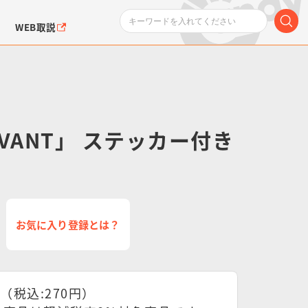
WEB取説
VANT」 ステッカー付き
ンダムシリーズ
ふぉるめーしょん＆
ポケットモンスター
SMPシリーズ
ドラゴン
ポケモン
クエアシール
お気に入り登録とは？
円（税込:270円）