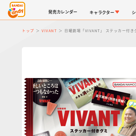
発売
カレンダー
キャラクター
シ
トップ
VIVANT
日曜劇場「VIVANT」 ステッカー付き
LINK TRAVELERS
チョコボックス
仮面ライダーシリーズ
キャラパキ