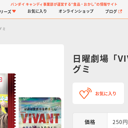
バンダイ キャンディ事業部が運営する
“食品・おかし”の情報サイト
お気に入り
オンライン
ショップ
ブログ
リーズ
グミ
日曜劇場「VI
グミ
PROJECT R.E.D.・ス
つりグミ
プリキュアシリーズ
チョコサプ
ガ
に
ーパー戦隊シリーズ
ス
お気に入り
価格
250