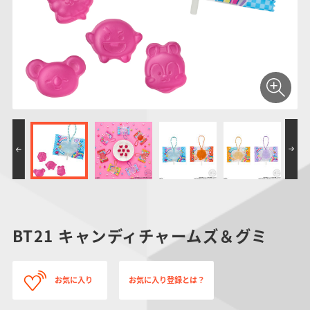
仮面ライダーシリー
キャラパキ
にふぉるめーしょん
ガンダムシリーズ
ポケモンスケールワ
アンパンマン
たまご
ま
ズ
＆スクエアシール
ールド
PROJECT R.E.D.・
つりグミ
ポケットモンスター
SMPシリーズ
サンリオキャラクタ
キャラデコ
わ
スーパー戦隊シリー
ーズ
ズ
BT21 キャンディチャームズ＆グミ
お気に入り
お気に入り登録とは？