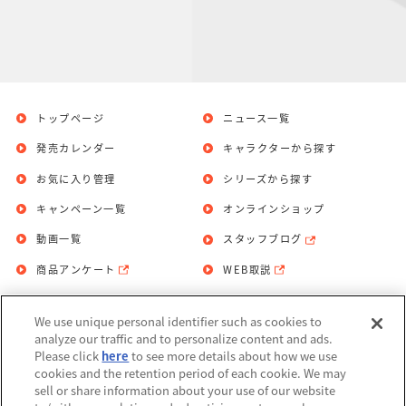
トップページ
ニュース一覧
発売カレンダー
キャラクターから探す
お気に入り管理
シリーズから探す
キャンペーン一覧
オンラインショップ
動画一覧
スタッフブログ
商品アンケート
WEB取説
We use unique personal identifier such as cookies to
お問い合わせ
個人情報保護方針
analyze our traffic and to personalize content and ads.
Please click
here
to see more details about how we use
利用規約
cookies and the retention period of each cookie. We may
sell or share information about your use of our website
Do Not Sell or Share My Personal