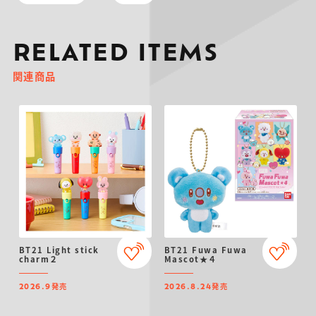
RELATED ITEMS
関連商品
BT21 Light stick
BT21 Fuwa Fuwa
charm２
Mascot★４
発売
発売
2026.9
2026.8.24