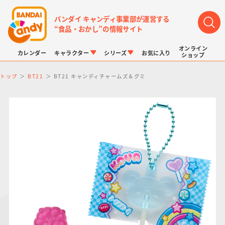
バンダイ キャンディ事業部が運営する
“食品・おかし”の情報サイト
オンライン
カレンダー
キャラクター
シリーズ
お気に入り
ショップ
トップ
BT21
BT21 キャンディチャームズ＆グミ
LINK TRAVELERS
チョコボックス
プリキュアシリーズ
チョコサプ
ドラゴンボール
ポケモンキッズ