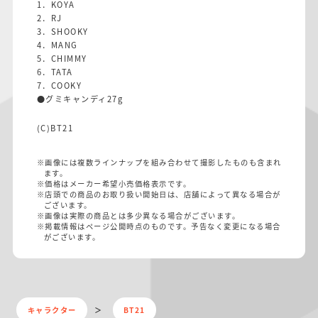
1．KOYA
2．RJ
3．SHOOKY
4．MANG
5．CHIMMY
6．TATA
7．COOKY
●グミキャンディ27g
(C)BT21
※画像には複数ラインナップを組み合わせて撮影したものも含まれ
ます。
※価格はメーカー希望小売価格表示です。
※店頭での商品のお取り扱い開始日は、店舗によって異なる場合が
ございます。
※画像は実際の商品とは多少異なる場合がございます。
※掲載情報はページ公開時点のものです。予告なく変更になる場合
がございます。
キャラクター
BT21