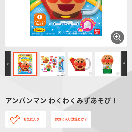
仮面ライダーシリー
キャラパキ
にふぉるめーしょん
ガンダムシリーズ
ポケモンスケールワ
アンパンマン
たまご
ま
ズ
＆スクエアシール
ールド
PROJECT R.E.D.・
つりグミ
ポケットモンスター
SMPシリーズ
サンリオキャラクタ
キャラデコ
わ
スーパー戦隊シリー
ーズ
ズ
アンパンマン わくわくみずあそび！
お気に入り
お気に入り登録とは？