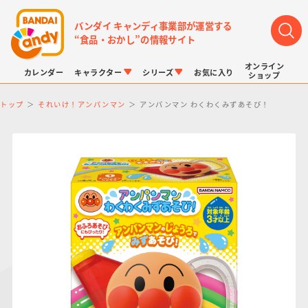
バンダイ キャンディ事業部が運営する
“食品・おかし”の情報サイト
オンライン
カレンダー
キャラクター
シリーズ
お気に入り
ショップ
トップ
それいけ！アンパンマン
アンパンマン わくわくみずあそび！
LINK TRAVELERS
チョコボックス
プリキュアシリーズ
チョコサプ
ドラゴンボール
ポケモンキッズ