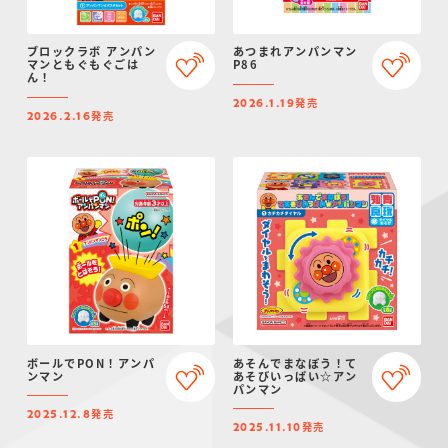
ブロックラボ アンパン
あつまれアンパンマン
マンともぐもぐごは
P86
ん！
発売
2026.1.19
発売
2026.2.16
ボールでPON！アンパ
あそんでまなぼう！て
ンマン
あそびいっぱい☆アン
パンマン
発売
2025.12.8
発売
2025.11.10