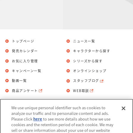
トップページ
ニュース一覧
発売カレンダー
キャラクターから探す
お気に入り管理
シリーズから探す
キャンペーン一覧
オンラインショップ
動画一覧
スタッフブログ
商品アンケート
WEB取説
We use unique personal identifier such as cookies to
お問い合わせ
個人情報保護方針
analyze our traffic and to personalize content and ads.
Please click
here
to see more details about how we use
利用規約
cookies and the retention period of each cookie. We may
sell or share information about your use of our website
Do Not Sell or Share My Personal