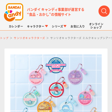
バンダイ キャンディ事業部が運営する
“食品・おかし”の情報サイト
オンライン
カレンダー
キャラクター
シリーズ
お気に入り
ショップ
トップ
サンリオキャラクターズ
サンリオキャラクターズ ミルクキャップシアー
LINK TRAVELERS
チョコボックス
プリキュアシリーズ
チョコサプ
ドラゴンボール
ポケモンキッズ