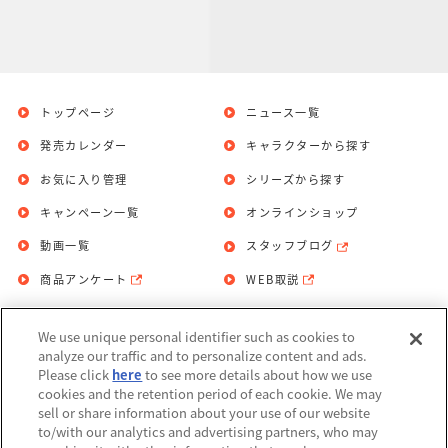
トップページ
ニュース一覧
発売カレンダー
キャラクターから探す
お気に入り管理
シリーズから探す
キャンペーン一覧
オンラインショップ
動画一覧
スタッフブログ
商品アンケート
WEB取説
We use unique personal identifier such as cookies to
お問い合わせ
個人情報保護方針
analyze our traffic and to personalize content and ads.
Please click
here
to see more details about how we use
利用規約
cookies and the retention period of each cookie. We may
sell or share information about your use of our website
Do Not Sell or Share My Personal
to/with our analytics and advertising partners, who may
Information