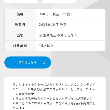
価格
350円（税込:385円）
発売日
2026年10月 発売
売場
全国量販店の菓子売場等
対象年齢
15才以上
購入はこちら
サンリオキャラクターズから牛乳びんのフタのようなデザイ
ンのシアーと牛乳びん型マスコットがいっしょになったチャ
ームが新登場♥
いろんな牛乳の味をイメージしたフタデザインが可愛い♡
お菓子はミルク味のチョコボーロでお菓子も商品も両方楽し
めます★