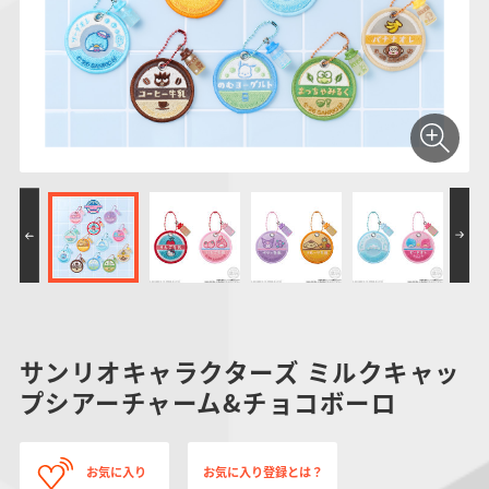
仮面ライダーシリー
キャラパキ
にふぉるめーしょん
ガンダムシリーズ
ポケモンスケールワ
アンパンマン
たまご
ま
ズ
＆スクエアシール
ールド
PROJECT R.E.D.・
つりグミ
ポケットモンスター
SMPシリーズ
サンリオキャラクタ
キャラデコ
わ
スーパー戦隊シリー
ーズ
ズ
サンリオキャラクターズ ミルクキャッ
プシアーチャーム&チョコボーロ
お気に入り
お気に入り登録とは？