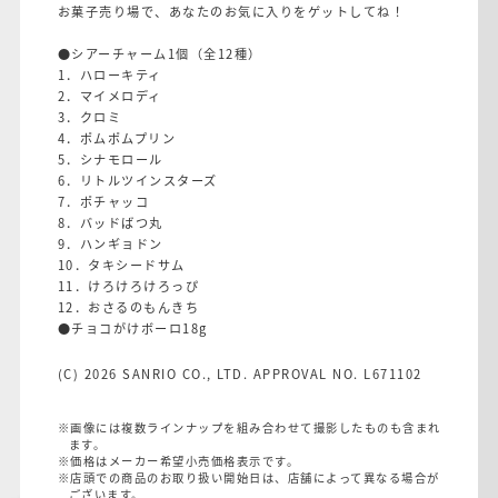
お菓子売り場で、あなたのお気に入りをゲットしてね！
●シアーチャーム1個（全12種）
1．ハローキティ
2．マイメロディ
3．クロミ
4．ポムポムプリン
5．シナモロール
6．リトルツインスターズ
7．ポチャッコ
8．バッドばつ丸
9．ハンギョドン
10．タキシードサム
11．けろけろけろっぴ
12．おさるのもんきち
●チョコがけボーロ18g
(C) 2026 SANRIO CO., LTD. APPROVAL NO. L671102
※画像には複数ラインナップを組み合わせて撮影したものも含まれ
ます。
※価格はメーカー希望小売価格表示です。
※店頭での商品のお取り扱い開始日は、店舗によって異なる場合が
ございます。