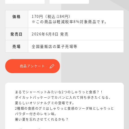
価格
170円（税込:184円）
※この商品は軽減税率8%対象商品です。
発売日
2026年6月8日 発売
売場
全国量販店の菓子売場等
商品アンケート
まるでシャーベットみたいな2つのしゃりっと食感？！
ダイカットパッケージでカバンに入れて持ち歩きたくなる、
夏らしいオリジナルグミの登場です。
2種類の食感のグミはしゃりっと食感のソーダ味としゃりっと
パウダー付きのレモン味。
暑い夏を忘れさせてくれるかも？