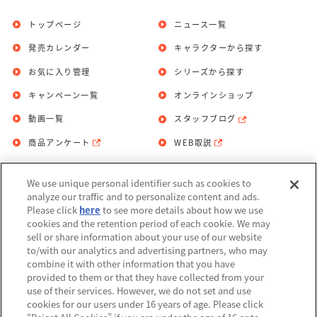
トップページ
ニュース一覧
発売カレンダー
キャラクターから探す
お気に入り管理
シリーズから探す
キャンペーン一覧
オンラインショップ
動画一覧
スタッフブログ
商品アンケート
WEB取説
We use unique personal identifier such as cookies to
お問い合わせ
個人情報保護方針
analyze our traffic and to personalize content and ads.
Please click
here
to see more details about how we use
利用規約
cookies and the retention period of each cookie. We may
sell or share information about your use of our website
Do Not Sell or Share My Personal
to/with our analytics and advertising partners, who may
Information
combine it with other information that you have
provided to them or that they have collected from your
アレルギー情報
use of their services. However, we do not set and use
cookies for our users under 16 years of age. Please click