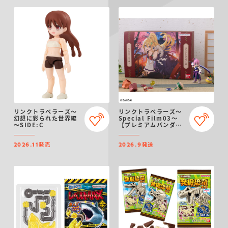
リンクトラベラーズ～
リンクトラベラーズ～
幻想に彩られた世界編
Special Film03～
～SIDE:C
【プレミアムバンダイ
限定】
発売
発送
2026.11
2026.9