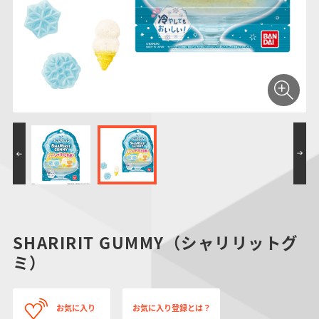
仮面ライダーシリー
キャラパキ
にふぉるめーしょん
ガンダムシリーズ
ポケモンスケールワ
アンパンマン
たまご
ま
ズ
＆スクエアシール
ールド
PROJECT R.E.D.・
つりグミ
ポケットモンスター
SMPシリーズ
サンリオキャラクタ
キャラデコ
わ
スーパー戦隊シリー
ーズ
ズ
SHARIRIT GUMMY（シャリリットグ
ミ）
お気に入り
お気に入り登録とは？