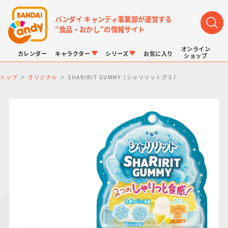
バンダイ キャンディ事業部が運営する
“食品・おかし”の情報サイト
オンライン
カレンダー
キャラクター
シリーズ
お気に入り
ショップ
トップ
オリジナル
SHARIRIT GUMMY（シャリリットグミ）
LINK TRAVELERS
チョコボックス
プリキュアシリーズ
チョコサプ
ドラゴンボール
ポケモンキッズ