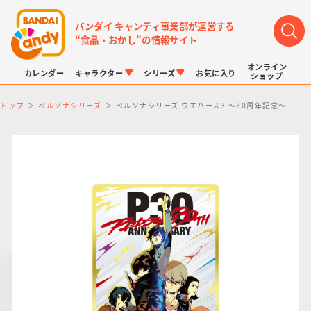
バンダイ キャンディ事業部が運営する
“食品・おかし”の情報サイト
オンライン
カレンダー
キャラクター
シリーズ
お気に入り
ショップ
トップ
ペルソナシリーズ
ペルソナシリーズ ウエハース3 ～30周年記念～
LINK TRAVELERS
チョコボックス
プリキュアシリーズ
チョコサプ
ドラゴンボール
ポケモンキッズ