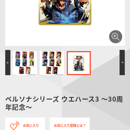
仮面ライダーシリー
キャラパキ
にふぉるめーしょん
ガンダムシリーズ
ポケモンスケールワ
アンパンマン
たまご
ま
ズ
＆スクエアシール
ールド
PROJECT R.E.D.・
つりグミ
ポケットモンスター
SMPシリーズ
サンリオキャラクタ
キャラデコ
わ
スーパー戦隊シリー
ーズ
ズ
ペルソナシリーズ ウエハース3 ～30周
年記念～
お気に入り
お気に入り登録とは？