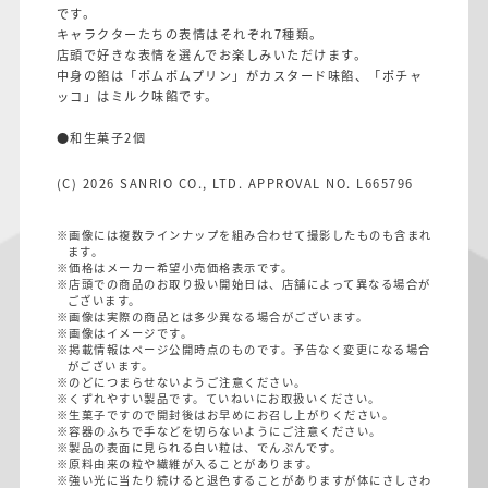
です。
キャラクターたちの表情はそれぞれ7種類。
店頭で好きな表情を選んでお楽しみいただけます。
中身の餡は「ポムポムプリン」がカスタード味餡、「ポチャ
ッコ」はミルク味餡です。
●和生菓子2個
(C) 2026 SANRIO CO., LTD. APPROVAL NO. L665796
※画像には複数ラインナップを組み合わせて撮影したものも含まれ
ます。
※価格はメーカー希望小売価格表示です。
※店頭での商品のお取り扱い開始日は、店舗によって異なる場合が
ございます。
※画像は実際の商品とは多少異なる場合がございます。
※画像はイメージです。
※掲載情報はページ公開時点のものです。予告なく変更になる場合
がございます。
※のどにつまらせないようご注意ください。
※くずれやすい製品です。ていねいにお取扱いください。
※生菓子ですので開封後はお早めにお召し上がりください。
※容器のふちで手などを切らないようにご注意ください。
※製品の表面に見られる白い粒は、でんぷんです。
※原料由来の粒や繊維が入ることがあります。
※強い光に当たり続けると退色することがありますが体にさしさわ