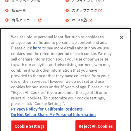
キャンペーン一覧
オンラインショップ
動画一覧
スタッフブログ
商品アンケート
WEB取説
We use unique personal identifier such as cookies to
お問い合わせ
個人情報保護方針
analyze our traffic and to personalize content and ads.
Please click
here
to see more details about how we use
利用規約
cookies and the retention period of each cookie. We may
sell or share information about your use of our website
Do Not Sell or Share My Personal
to/with our analytics and advertising partners, who may
Information
combine it with other information that you have
provided to them or that they have collected from your
アレルギー情報
use of their services. However, we do not set and use
cookies for our users under 16 years of age. Please click
“Reject All Cookies” if you are under the age of 16 or to
reject all cookies. To customize your cookie settings,
please click “Cookie Settings”.
Privacy Policy for California Residents
©BANDAI
Do Not Sell or Share My Personal Information
▼コピーライト一覧を表示する
Cookie Settings
Reject All Cookies