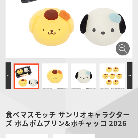
仮面ライダーシリー
キャラパキ
にふぉるめーしょん
ガンダムシリーズ
ポケモンスケールワ
アンパンマン
たまご
ま
ズ
＆スクエアシール
ールド
PROJECT R.E.D.・
つりグミ
ポケットモンスター
SMPシリーズ
サンリオキャラクタ
キャラデコ
わ
スーパー戦隊シリー
ーズ
ズ
食べマスモッチ サンリオキャラクター
ズ ポムポムプリン&ポチャッコ 2026