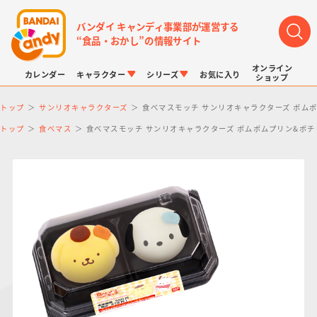
バンダイ キャンディ事業部が運営する
“食品・おかし”の情報サイト
オンライン
カレンダー
キャラクター
シリーズ
お気に入り
ショップ
トップ
サンリオキャラクターズ
食べマスモッチ サンリオキャラクターズ ポムポ
トップ
食べマス
食べマスモッチ サンリオキャラクターズ ポムポムプリン&ポチャ
LINK TRAVELERS
チョコボックス
プリキュアシリーズ
チョコサプ
ドラゴンボール
ポケモンキッズ