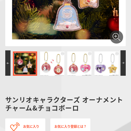
仮面ライダーシリー
キャラパキ
にふぉるめーしょん
ガンダムシリーズ
ポケモンスケールワ
アンパンマン
たまご
ま
ズ
＆スクエアシール
ールド
PROJECT R.E.D.・
つりグミ
ポケットモンスター
SMPシリーズ
サンリオキャラクタ
キャラデコ
わ
スーパー戦隊シリー
ーズ
ズ
サンリオキャラクターズ オーナメント
チャーム&チョコボーロ
お気に入り
お気に入り登録とは？