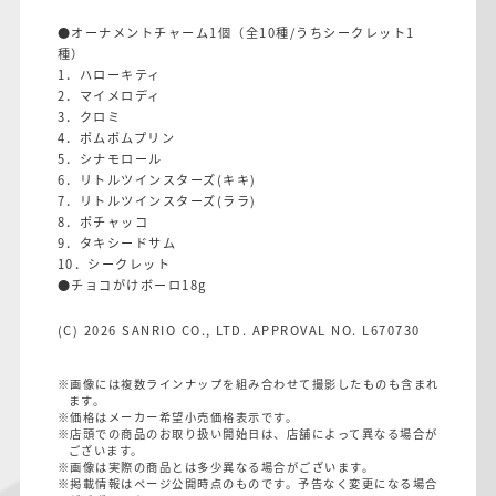
●オーナメントチャーム1個（全10種/うちシークレット1
種）
1．ハローキティ
2．マイメロディ
3．クロミ
4．ポムポムプリン
5．シナモロール
6．リトルツインスターズ(キキ)
7．リトルツインスターズ(ララ)
8．ポチャッコ
9．タキシードサム
10．シークレット
●チョコがけボーロ18g
(C) 2026 SANRIO CO., LTD. APPROVAL NO. L670730
※画像には複数ラインナップを組み合わせて撮影したものも含まれ
ます。
※価格はメーカー希望小売価格表示です。
※店頭での商品のお取り扱い開始日は、店舗によって異なる場合が
ございます。
※画像は実際の商品とは多少異なる場合がございます。
※掲載情報はページ公開時点のものです。予告なく変更になる場合