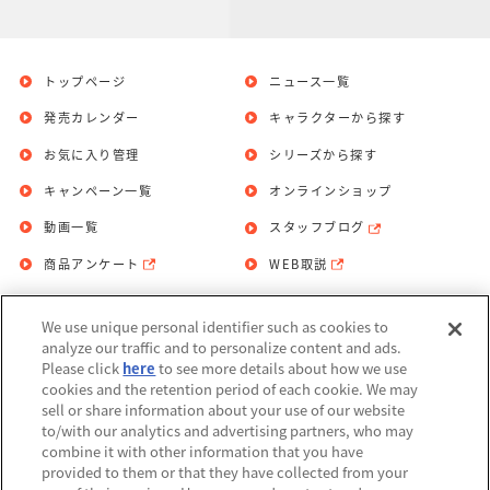
トップページ
ニュース一覧
発売カレンダー
キャラクターから探す
お気に入り管理
シリーズから探す
キャンペーン一覧
オンラインショップ
動画一覧
スタッフブログ
商品アンケート
WEB取説
We use unique personal identifier such as cookies to
お問い合わせ
個人情報保護方針
analyze our traffic and to personalize content and ads.
Please click
here
to see more details about how we use
利用規約
cookies and the retention period of each cookie. We may
sell or share information about your use of our website
Do Not Sell or Share My Personal
to/with our analytics and advertising partners, who may
Information
combine it with other information that you have
provided to them or that they have collected from your
アレルギー情報