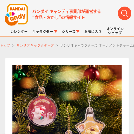
バンダイ キャンディ事業部が運営する
“食品・おかし”の情報サイト
オンライン
カレンダー
キャラクター
シリーズ
お気に入り
ショップ
トップ
サンリオキャラクターズ
サンリオキャラクターズ オーナメントチャーム
LINK TRAVELERS
チョコボックス
プリキュアシリーズ
チョコサプ
ドラゴンボール
ポケモンキッズ