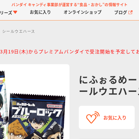
バンダイ キャンディ事業部が運営する
“食品・おかし”の情報サイト
お気に入り
オンライン
ショップ
ブログ
リーズ
 シールウエハース
6年3月19日(木)からプレミアムバンダイで受注開始を予定して
にふぉるめー
PROJECT R.E.D.・ス
つりグミ
プリキュアシリーズ
チョコサプ
ガ
に
ールウエハー
ーパー戦隊シリーズ
ス
お気に入り