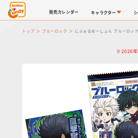
発売
カレンダー
キャラクター
シ
トップ
ブルーロック
にふぉるめーしょん ブルーロック
※202
LINK TRAVELERS
チョコボックス
仮面ライダーシリーズ
キャラパキ