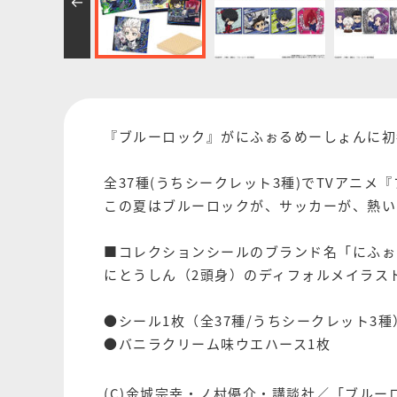
『ブルーロック』がにふぉるめーしょんに初
全37種(うちシークレット3種)でTVアニ
この夏はブルーロックが、サッカーが、熱い
■コレクションシールのブランド名「にふぉ
にとうしん（2頭身）のディフォルメイラス
●シール1枚（全37種/うちシークレット3種
●バニラクリーム味ウエハース1枚
(C)金城宗幸・ノ村優介・講談社／「ブルー