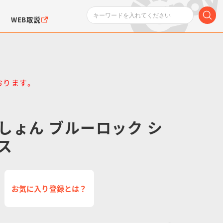
WEB取説
おります。
しょん ブルーロック シ
ンダムシリーズ
ふぉるめーしょん＆
ポケットモンスター
SMPシリーズ
ドラゴン
ポケモン
ス
クエアシール
お気に入り登録とは？