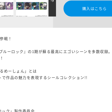
購入はこちら
参戦！
メ『ブルーロック』の1期が蘇る最高にエゴいシーンを多数収録
！
るめーしょん」とは
トで作品の魅力を表現するシールコレクション!!
）
ロック」製作委員会