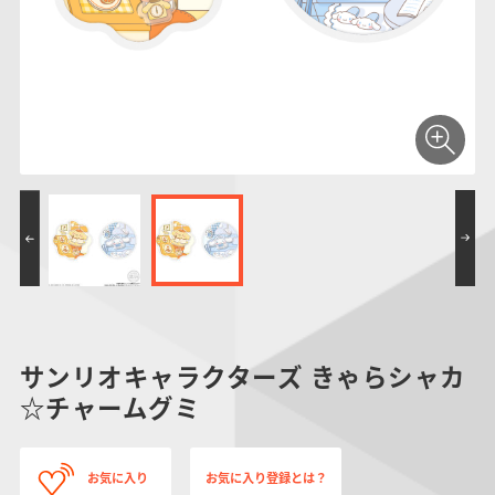
仮面ライダーシリー
キャラパキ
にふぉるめーしょん
ガンダムシリーズ
ポケモンスケールワ
アンパンマン
たまご
ま
ズ
＆スクエアシール
ールド
PROJECT R.E.D.・
つりグミ
ポケットモンスター
SMPシリーズ
サンリオキャラクタ
キャラデコ
わ
スーパー戦隊シリー
ーズ
ズ
サンリオキャラクターズ きゃらシャカ
☆チャームグミ
お気に入り
お気に入り登録とは？