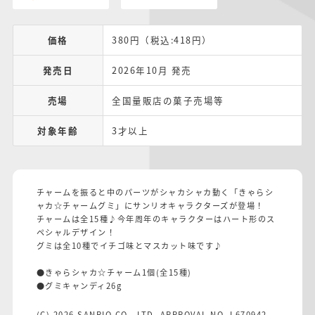
価格
380円（税込:418円）
発売日
2026年10月 発売
売場
全国量販店の菓子売場等
対象年齢
3才以上
チャームを振ると中のパーツがシャカシャカ動く「きゃらシ
ャカ☆チャームグミ」にサンリオキャラクターズが登場！
チャームは全15種♪今年周年のキャラクターはハート形のス
ペシャルデザイン！
グミは全10種でイチゴ味とマスカット味です♪
●きゃらシャカ☆チャーム1個(全15種)
●グミキャンディ26g
(C) 2026 SANRIO CO., LTD. APPROVAL NO. L670942