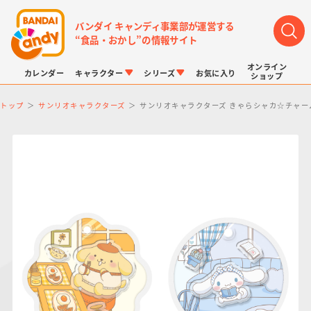
バンダイ キャンディ事業部が運営する
“食品・おかし”の情報サイト
オンライン
カレンダー
キャラクター
シリーズ
お気に入り
ショップ
トップ
サンリオキャラクターズ
サンリオキャラクターズ きゃらシャカ☆チャー
LINK TRAVELERS
チョコボックス
プリキュアシリーズ
チョコサプ
ドラゴンボール
ポケモンキッズ