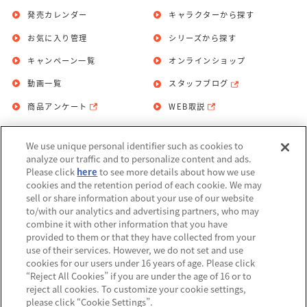
発売カレンダー
キャラクターから探す
お気に入り管理
シリーズから探す
キャンペーン一覧
オンラインショップ
動画一覧
スタッフブログ
商品アンケート
WEB取説
We use unique personal identifier such as cookies to
お問い合わせ
個人情報保護方針
analyze our traffic and to personalize content and ads.
Please click
here
to see more details about how we use
利用規約
cookies and the retention period of each cookie. We may
sell or share information about your use of our website
Do Not Sell or Share My Personal
to/with our analytics and advertising partners, who may
Information
combine it with other information that you have
provided to them or that they have collected from your
アレルギー情報
use of their services. However, we do not set and use
cookies for our users under 16 years of age. Please click
“Reject All Cookies” if you are under the age of 16 or to
reject all cookies. To customize your cookie settings,
please click “Cookie Settings”.