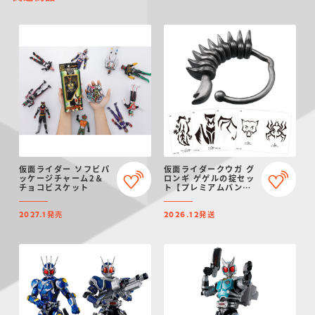
仮面ライダー ソフビパ
仮面ライダークウガ グ
ッケージチャーム2＆
ロンギ ゲゲルの掟セッ
チョコビスケット
ト【プレミアムバンダ
イ限定】（リニューア
ル）
発売
発送
2027.1
2026.12