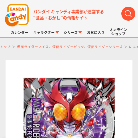
バンダイ キャンディ事業部が運営する
“食品・おかし”の情報サイト
オンライン
カレンダー
キャラクター
シリーズ
お気に入り
ショップ
トップ
仮面ライダーマイス、仮面ライダーゼッツ、仮面ライダーシリーズ
にふ
LINK TRAVELERS
チョコボックス
プリキュアシリーズ
チョコサプ
ドラゴンボール
ポケモンキッズ