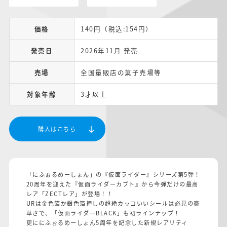
価格
140円（税込:154円）
発売日
2026年11月 発売
売場
全国量販店の菓子売場等
対象年齢
3才以上
購入はこちら
「にふぉるめーしょん」の『仮面ライダー』シリーズ第5弾！
20周年を迎えた『仮面ライダーカブト』から今弾だけの最高
レア「ZECTレア」が登場！！
URは金色箔か銀色箔押しの超絶カッコいいシールは必見の豪
華さで、「仮面ライダーBLACK」も初ラインナップ！
更ににふぉるめーしょん5周年を記念した新規レアリティ