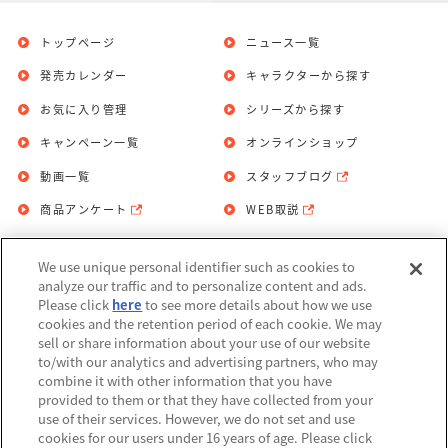
トップページ
ニュース一覧
発売カレンダー
キャラクターから探す
お気に入り管理
シリーズから探す
キャンペーン一覧
オンラインショップ
動画一覧
スタッフブログ
商品アンケート
WEB取説
We use unique personal identifier such as cookies to
お問い合わせ
個人情報保護方針
analyze our traffic and to personalize content and ads.
Please click
here
to see more details about how we use
利用規約
cookies and the retention period of each cookie. We may
sell or share information about your use of our website
Do Not Sell or Share My Personal
to/with our analytics and advertising partners, who may
Information
combine it with other information that you have
provided to them or that they have collected from your
アレルギー情報
use of their services. However, we do not set and use
cookies for our users under 16 years of age. Please click