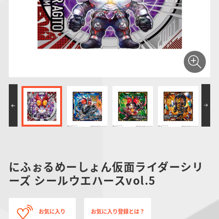
仮面ライダーシリー
キャラパキ
にふぉるめーしょん
ガンダムシリーズ
ポケモンスケールワ
アンパンマン
たまご
ま
ズ
＆スクエアシール
ールド
PROJECT R.E.D.・
つりグミ
ポケットモンスター
SMPシリーズ
サンリオキャラクタ
キャラデコ
わ
スーパー戦隊シリー
ーズ
ズ
にふぉるめーしょん仮面ライダーシリ
ーズ シールウエハースvol.5
お気に入り
お気に入り登録とは？