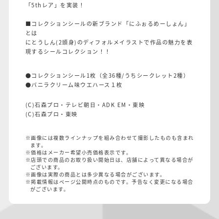
「5thレア」を実装！
■コレクションシールの新ブランド「にふぉるめーしょん」
とは
にとうしん(2頭身)のディフォルメイラストで作品の魅力を表
現するシールコレクション！！
●コレクションシール1枚（全36種/うちシークレット2種）
●バニラクリーム味ウエハース１枚
(C)石森プロ・テレビ朝日・ADK EM・東映
(C)石森プロ・東映
※画像には複数ラインナップを組み合わせて撮影したものも含まれ
ます。
※価格はメーカー希望小売価格表示です。
※店頭での商品のお取り扱い開始日は、店舗によって異なる場合が
ございます。
※画像は実際の商品とは多少異なる場合がございます。
※掲載情報はページ公開時点のものです。予告なく変更になる場合
がございます。