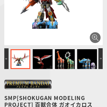
仮面ライダーシリー
キャラパキ
にふぉるめーしょん
ガンダムシリーズ
ポケモンスケールワ
アンパンマン
たまご
ま
ズ
＆スクエアシール
ールド
PROJECT R.E.D.・
つりグミ
ポケットモンスター
SMPシリーズ
サンリオキャラクタ
キャラデコ
わ
スーパー戦隊シリー
ーズ
ズ
SMP[SHOKUGAN MODELING
PROJECT] 百獣合体 ガオイカロス