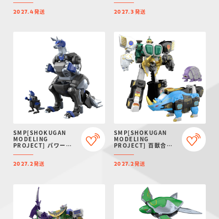
FIRES OF RUBICON
限定】
発送
発送
AAP07:
2027.4
2027.3
BALTEUS【プレミア
ムバンダイ限定】
SMP[SHOKUGAN
SMP[SHOKUGAN
MODELING
MODELING
PROJECT] パワーア
PROJECT] 百獣合体
ニマルシリーズ エクス
ガオマッスル/ガオライ
トラ ガオワラビー【プ
ノス＆ガオマジロ【再
発送
発送
レミアムバンダイ限
販：2027年2月発送】
2027.2
2027.2
定】