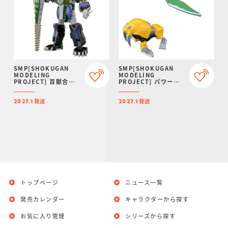
SMP[SHOKUGAN
SMP[SHOKUGAN
MODELING
MODELING
PROJECT] 百獣合体
PROJECT] パワーア
ガオハンター【再販：
ニマルシリーズ エクス
2027年1月発送】
トラ ガオタートル＆ガ
発送
発送
オトッピー【プレミア
2027.1
2027.1
ムバンダイ限定】
トップページ
ニュース一覧
発売カレンダー
キャラクターから探す
お気に入り管理
シリーズから探す