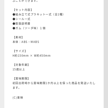
ぶことができます。
【セット内容】
●組み立て式プラキット一式（全1種）
●シール一式
●取扱説明書
●ガム（ソーダ味）１個
【素材】
本体：ABS・MABS
【サイズ】
H約150mm × W約450mm
【対象年齢】
15歳以上
【賞味期限】
初回出荷時から賞味期限1か月以上を保った商品を発送いたし
ます。
(C)東映