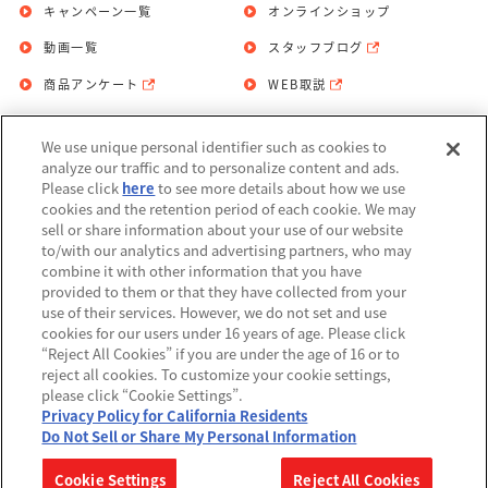
キャンペーン一覧
オンラインショップ
動画一覧
スタッフブログ
商品アンケート
WEB取説
We use unique personal identifier such as cookies to
お問い合わせ
個人情報保護方針
analyze our traffic and to personalize content and ads.
Please click
here
to see more details about how we use
利用規約
cookies and the retention period of each cookie. We may
sell or share information about your use of our website
Do Not Sell or Share My Personal
to/with our analytics and advertising partners, who may
Information
combine it with other information that you have
provided to them or that they have collected from your
アレルギー情報
use of their services. However, we do not set and use
cookies for our users under 16 years of age. Please click
“Reject All Cookies” if you are under the age of 16 or to
reject all cookies. To customize your cookie settings,
please click “Cookie Settings”.
Privacy Policy for California Residents
©BANDAI
Do Not Sell or Share My Personal Information
▼コピーライト一覧を表示する
Cookie Settings
Reject All Cookies