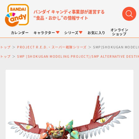
バンダイ キャンディ事業部が運営する
“食品・おかし”の情報サイト
オンライン
カレンダー
キャラクター
シリーズ
お気に入り
ショップ
トップ
PROJECT R.E.D.・スーパー戦隊シリーズ
SMP[SHOKUGAN MOD
トップ
SMP [SHOKUGAN MODELING PROJECT]/SMP ALTERNATIVE DE
LINK TRAVELERS
チョコボックス
プリキュアシリーズ
チョコサプ
ドラゴンボール
ポケモンキッズ