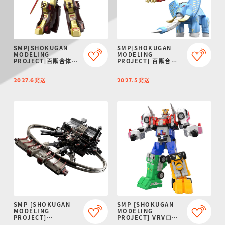
SMP[SHOKUGAN
SMP[SHOKUGAN
MODELING
MODELING
PROJECT]百獣合体
PROJECT] 百獣合体
ガオゴッド【再販：
ガオライオン＆ガオエ
2027年6月発送】
レファント【再販：
発送
発送
2027年5月発送】
2027.6
2027.5
SMP [SHOKUGAN
SMP [SHOKUGAN
MODELING
MODELING
PROJECT]
PROJECT] VRVロボ
ARMORED CORE VI
【プレミアムバンダイ