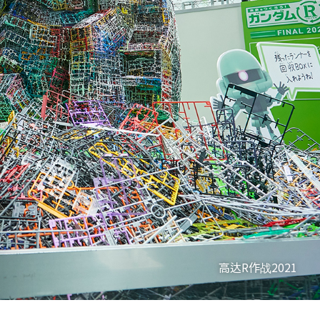
“ECOPLA拼装体验会”示意图
废弃流道的回收箱
高达R作战2021
高达R作战2021