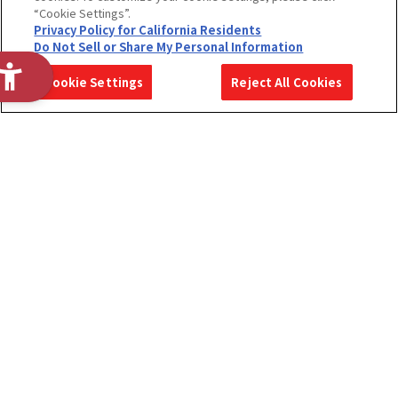
“Cookie Settings”.
Privacy Policy for California Residents
Do Not Sell or Share My Personal Information
あなたにとって
2028年度
2028年度
2027年度
Cookie Settings
Reject All Cookies
ENTRY
MYPAGE
MYPAGE
バンダイ・BANDAI SPIRITSとは？