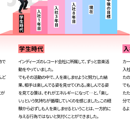
学生時代
入
命で
インディーズのレコード会社に所属して、ずっと音楽活
カー
動をやっていました。
入社
んど
でもその活動の中で､人を楽しませようと努力した結
たの
果、相手は楽しんでる姿を見せてくれる。楽しんでる姿
でも
とが
を見てる僕は、それがエネルギーになって…と、「楽し
たた
い」という気持ちが循環していくのを感じました。この経
分で
験から必ずしも人を楽しませるということは、一方的に
るよ
与える行為ではないと気付くことができました。