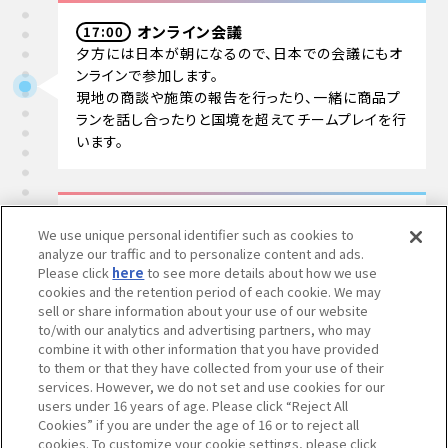
オンライン会議
17:00
夕方には日本が朝になるので、日本での会議にもオ
ンラインで参加します。
現地の商談や施策の報告を行ったり、一緒に商品プ
ランを話し合ったりと国境を超えてチームプレイを行
います。
帰宅
19:00
We use unique personal identifier such as cookies to
一日を終えて、また車で帰宅します。
analyze our traffic and to personalize content and ads.
帰宅後は子供たちと公園で遊んだり、ゲームをした
Please click
here
to see more details about how we use
りします。
cookies and the retention period of each cookie. We may
家族と一緒に過ごす時間も大事にしています。
sell or share information about your use of our website
to/with our analytics and advertising partners, who may
combine it with other information that you have provided
to them or that they have collected from your use of their
services. However, we do not set and use cookies for our
夕食
20:00
users under 16 years of age. Please click “Reject All
一家団欒で夕食を囲みます。
Cookies” if you are under the age of 16 or to reject all
やはりご飯とお味噌汁はほっこり落ち着きます。
cookies. To customize your cookie settings, please click