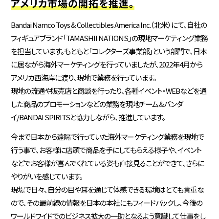
アメリカ市場の開拓を推進。
Bandai Namco Toys & Collectibles America Inc.（北米）にて、自社の
フィギュアブランド「TAMASHII NATIONS」の現地マーケティング業務
を担当しています。もともと「コレクターズ事業部」という部門で、日本
に居ながら海外マーケティングを行っていましたが、2022年4月から
アメリカ西海岸に渡り、現地で業務を行っています。
現地の流通や販売店と商談を行ったり、各種イベント・WEBなどを通
した商品のプロモーションなどの業務を現地チーム＆バンダ
イ/BANDAI SPIRITSと協力しながら、推進しています。
今まで日本から遠隔で行っていた海外マーケティング業務を現地で
行う事で、お客様に店頭で商品を手にしてもらえる様子や、イベント
などでお客様が喜んでくれている姿も直接見ることができて、さらに
やりがいを感じています。
現場で日々、自分の目や耳を通じて体感できる環境はとても貴重な
ので、その最前線の情報を日本の本社にもフィードバックし、今後の
ワールドワイドでのビジネス拡大の一助となるよう意識して仕事をし