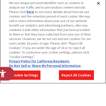
We use unique personal identifier such as cookies to
analyze our traffic and to personalize content and ads.
Please click
here
to see more details about how we use
cookies and the retention period of each cookie. We may
sell or share information about your use of our website
to/with our analytics and advertising partners, who may
combine it with other information that you have provided
to them or that they have collected from your use of their
services. However, we do not set and use cookies for our
users under 16 years of age. Please click “Reject All
Cookies” if you are under the age of 16 or to reject all
cookies. To customize your cookie settings, please click
“Cookie Settings”.
Privacy Policy for California Residents
Do Not Sell or Share My Personal Information
2028年度
2028年度
2027年度
Cookie Settings
Reject All Cookies
ENTRY
MYPAGE
MYPAGE
ヒーローショーや最新のおもちゃで遊べる
ファミリーイ