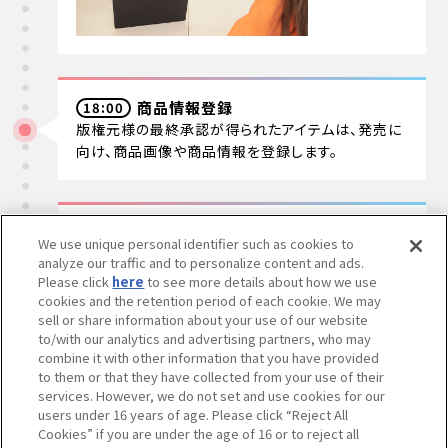
商品情報登録
18:00
版権元様の最終承認が得られたアイテムは、発売に
向け、商品画像や商品情報を登録します。
退社
18:30
We use unique personal identifier such as cookies to
明日優先的に取り掛かるべきことを考えつつ、足早
analyze our traffic and to personalize content and ads.
に帰ります！お家大好き！
Please click
here
to see more details about how we use
cookies and the retention period of each cookie. We may
sell or share information about your use of our website
to/with our analytics and advertising partners, who may
combine it with other information that you have provided
あなたにとって
to them or that they have collected from your use of their
services. However, we do not set and use cookies for our
バンダイ・BANDAI SPIRITSとは？
users under 16 years of age. Please click “Reject All
Cookies” if you are under the age of 16 or to reject all