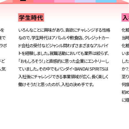
学生時代
入
いを
いろんなことに興味があり、貪欲にチャレンジする性格
化粧
まで
なので、学生時代はアパレルや飲食店、クレジットカー
当時
ラボ
ド会社の受付などジャンル問わずさまざまなアルバイ
化粧
トを経験しました。就職活動においても業界は絞らず、
いま
子ど
「おもしろそう！」と直感的に思った企業にエントリーし
した
人気
ていました。その中でもバンダイ・BANDAI SPIRITSは
か？
入社後にチャレンジできる事業領域が広く、長く楽しく
至り
働けそうだと思ったのが、入社の決め手です。
何度
初め
に嬉