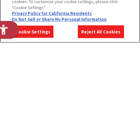
cookies. To customize your cookie settings, please click
“Cookie Settings”.
Privacy Policy for California Residents
Do Not Sell or Share My Personal Information
2028年度
2028年度
2027年度
Cookie Settings
Reject All Cookies
ENTRY
MYPAGE
MYPAGE
ホーム
展開事業紹介
職種紹介
たまごっちver.