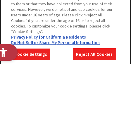
to them or that they have collected from your use of their
services. However, we do not set and use cookies for our
users under 16 years of age. Please click “Reject All
Cookies” if you are under the age of 16 or to reject all
cookies. To customize your cookie settings, please click
“Cookie Settings”.
Privacy Policy for California Residents
Do Not Sell or Share My Personal Information
2028年度
2028年度
2027年度
Cookie Settings
Reject All Cookies
ENTRY
MYPAGE
MYPAGE
ホーム
展開事業紹介
職種紹介
たまごっちver.