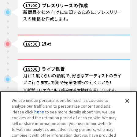
プレスリリースの作成
17:00
新商品を社外向けに告知するために、プレスリリー
スの原稿を作成します。
退社
18:30
ライブ鑑賞
19:00
月に１度くらいの頻度で、好きなアーティストのライ
ブに行きます。同期や先輩を誘って行くことも！
※新型コロナウイルス感染症拡大時は自粛しています。
We use unique personal identifier such as cookies to
analyze our traffic and to personalize content and ads.
Please click
here
to see more details about how we use
あなたにとって
cookies and the retention period of each cookie. We may
sell or share information about your use of our website
バンダイ・BANDAI SPIRITSとは？
to/with our analytics and advertising partners, who may
combine it with other information that you have provided