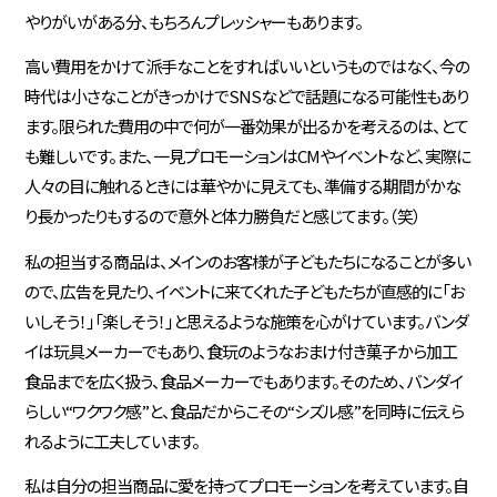
やりがいがある分、もちろんプレッシャーもあります。
高い費用をかけて派手なことをすればいいというものではなく、今の
時代は小さなことがきっかけでSNSなどで話題になる可能性もあり
ます。限られた費用の中で何が一番効果が出るかを考えるのは、とて
も難しいです。また、一見プロモーションはCMやイベントなど、実際に
人々の目に触れるときには華やかに見えても、準備する期間がかな
り長かったりもするので意外と体力勝負だと感じてます。（笑）
私の担当する商品は、メインのお客様が子どもたちになることが多い
ので、広告を見たり、イベントに来てくれた子どもたちが直感的に「お
いしそう！」「楽しそう！」と思えるような施策を心がけています。バンダ
イは玩具メーカーでもあり、食玩のようなおまけ付き菓子から加工
食品までを広く扱う、食品メーカーでもあります。そのため、バンダイ
らしい“ワクワク感”と、食品だからこその“シズル感”を同時に伝えら
れるように工夫しています。
私は自分の担当商品に愛を持ってプロモーションを考えています。自