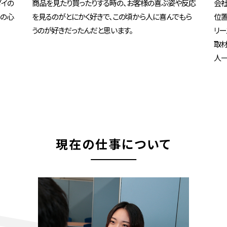
ダイの
商品を見たり買ったりする時の、お客様の喜ぶ姿や反応
会社
々の心
を見るのがとにかく好きで、
この頃から人に喜んでもら
位置
うのが好きだったんだと思います。
リー
取材
人一
現在の仕事について