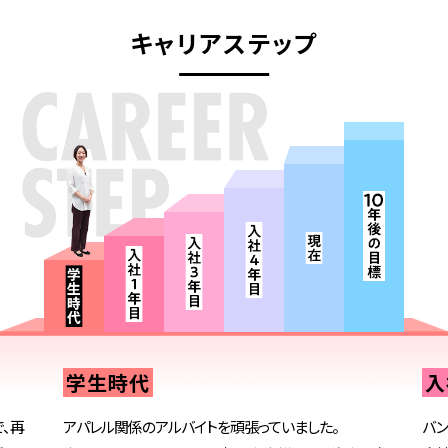
キャリアステップ
学生時代
入
、再
アパレル関係のアルバイトを頑張っていました。
バン