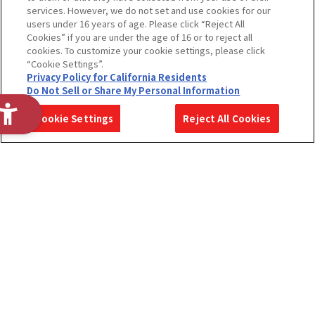
services. However, we do not set and use cookies for our
users under 16 years of age. Please click “Reject All
Cookies” if you are under the age of 16 or to reject all
cookies. To customize your cookie settings, please click
“Cookie Settings”.
Privacy Policy for California Residents
Do Not Sell or Share My Personal Information
2028年度
2028年度
2027年度
Cookie Settings
Reject All Cookies
ENTRY
MYPAGE
MYPAGE
ホーム
展開事業紹介
職種紹介
たまごっちver.
ガンプラver.
社員紹介