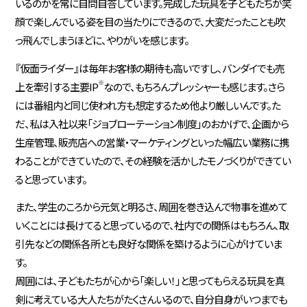
いるのかを常に自問自答しています。完成した玩具を子どもたちが笑
顔で楽しんでいる姿を目の当たりにできるので、大変だったことも吹
っ飛んでしまうほどに、やりがいを感じます。
『仮面ライダー』は毎年お客様の期待も高いですし、バンダイでも売
※
上を牽引する主要IP
なので、もちろんプレッシャーも感じます。さら
には番組内と同じ使われ方も想定するため他より厳しいんです。た
だ、私は入社以来「ジョブローテーション制度」のおかげで、企画から
生産管理、販売店への営業・マーケティングといった幅広い業務に携
わることができていたので、その経験を活かしたモノづくりができてい
ると思っています。
また、学生のころから元気と明るさ、周囲を巻き込んで物事を進めて
いくことには長けてると思っているので、社内での関係はもちろん、取
引先などの関係各所とも良好な関係を築けるように心がけていま
す。
周囲には、子どもたちが心から「楽しい！」と思ってもらえる玩具を真
剣に考えている大人たちがたくさんいるので、自分自身がいつまでも