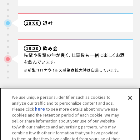
退社
18:00
飲み会
18:30
先輩や後輩の仲が良く、仕事後も一緒に楽しくお酒
を飲んでいます。
※新型コロナウイルス感染症拡大時は自粛しています。
We use unique personal identifier such as cookies to
あなたにとって
analyze our traffic and to personalize content and ads.
Please click
here
to see more details about how we use
バンダイ・BANDAI SPIRITSとは？
cookies and the retention period of each cookie. We may
sell or share information about your use of our website
to/with our analytics and advertising partners, who may
combine it with other information that you have provided
to them or that they have collected from your use of their