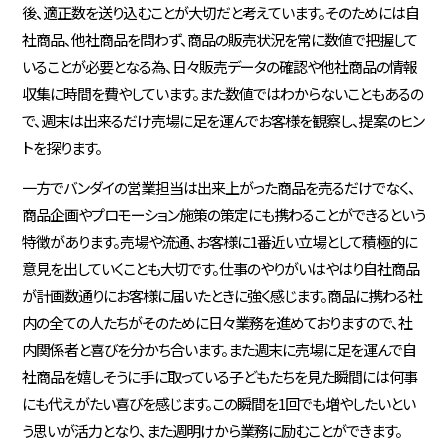
後、適正数を送り込むことが大切だと考えています。そのためには自
社商品、他社商品を問わず、商品の販売状況を常に数値で把握して
いることが必要となる為、日々販売データの確認や他社商品の情報
収集に時間を費やしています。また数値ではわからないこともあるの
で、週末は出来るだけ売場に足を運んでお客様を観察し、提案のヒン
トを探ります。
一方でバンダイの営業担当は出来上がった商品を売るだけでなく、
商品企画やプロモーション施策の策定にも携わることができるという
特徴があります。売場や流通、お客様に1番近い立場として積極的に
意見を出していくことも大切です。仕事のやりがいはやはり自社商品
が計画数通りにお客様に届いたときに強く感じます。商品に携わる社
内の全ての人たちがそのために日々業務を進めておりますので、社
内関係者と喜びを分かち合います。また週末に売場に足を運んで自
社商品を嬉しそうに手に取っている子どもたちを見た瞬間には何事
にも代えがたい喜びを感じます。この瞬間を1回でも増やしたいとい
う思いが活力となり、また週明けから業務に励むことができます。