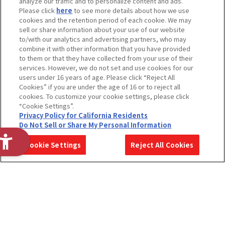
analyze our traffic and to personalize content and ads.
あなたにとってバンダイとは？
Please click
here
to see more details about how we use
cookies and the retention period of each cookie. We may
sell or share information about your use of our website
to/with our analytics and advertising partners, who may
combine it with other information that you have provided
to them or that they have collected from your use of their
services. However, we do not set and use cookies for our
users under 16 years of age. Please click “Reject All
Cookies” if you are under the age of 16 or to reject all
cookies. To customize your cookie settings, please click
“Cookie Settings”.
Privacy Policy for California Residents
Do Not Sell or Share My Personal Information
2028年度
2028年度
2027年度
Cookie Settings
Reject All Cookies
ENTRY
MYPAGE
MYPAGE
ホーム
展開事業紹介
職種紹介