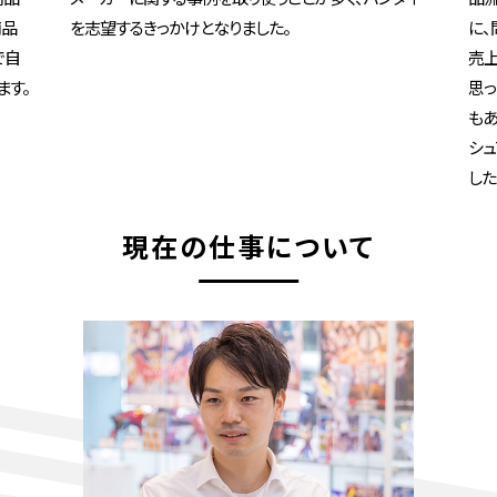
商品
を志望するきっかけとなりました。
に、
で自
売
ます。
思っ
もあ
シュ
した
現在の仕事について