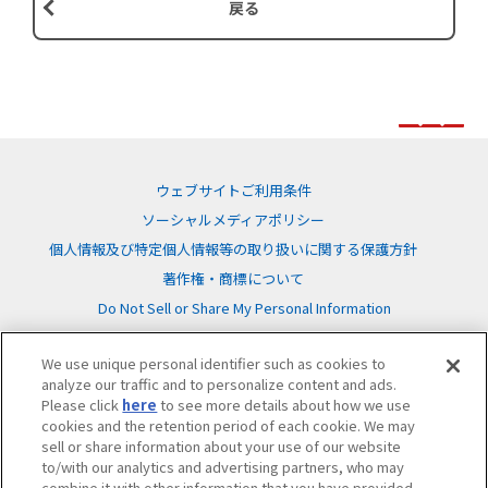
戻る
ウェブサイトご利用条件
ソーシャルメディアポリシー
個人情報及び特定個人情報等の取り扱いに関する保護方針
著作権・商標について
Do Not Sell or Share My Personal Information
We use unique personal identifier such as cookies to
analyze our traffic and to personalize content and ads.
Please click
here
to see more details about how we use
cookies and the retention period of each cookie. We may
©BANDAI
sell or share information about your use of our website
to/with our analytics and advertising partners, who may
combine it with other information that you have provided