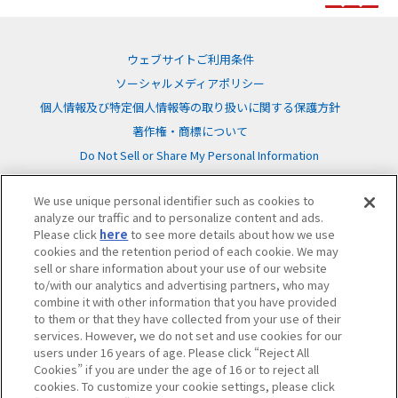
ウェブサイトご利用条件
ソーシャルメディアポリシー
個人情報及び特定個人情報等の取り扱いに関する保護方針
著作権・商標について
Do Not Sell or Share My Personal Information
We use unique personal identifier such as cookies to
analyze our traffic and to personalize content and ads.
Please click
here
to see more details about how we use
cookies and the retention period of each cookie. We may
©BANDAI
sell or share information about your use of our website
to/with our analytics and advertising partners, who may
combine it with other information that you have provided
to them or that they have collected from your use of their
services. However, we do not set and use cookies for our
users under 16 years of age. Please click “Reject All
Cookies” if you are under the age of 16 or to reject all
cookies. To customize your cookie settings, please click