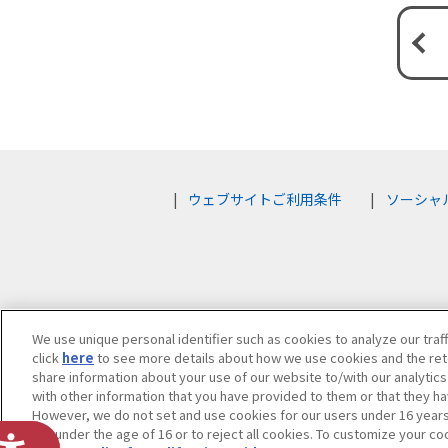
ウェブサイトご利用条件
ソーシャ
We use unique personal identifier such as cookies to analyze our traf
click
here
to see more details about how we use cookies and the rete
share information about your use of our website to/with our analytic
with other information that you have provided to them or that they ha
However, we do not set and use cookies for our users under 16 years o
are under the age of 16 or to reject all cookies. To customize your co