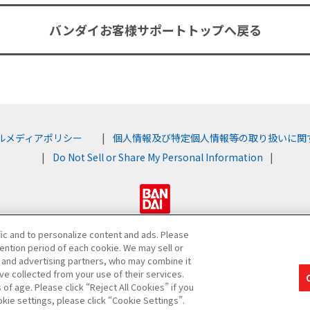
バンダイお客様サポート
トップへ戻る
ルメディアポリシー
個人情報及び特定個人情報等の取り扱いに関
Do Not Sell or Share My Personal Information
fic and to personalize content and ads. Please
©BANDAI
ntion period of each cookie. We may sell or
s and advertising partners, who may combine it
ve collected from your use of their services.
f age. Please click “Reject All Cookies” if you
okie settings, please click “Cookie Settings”.