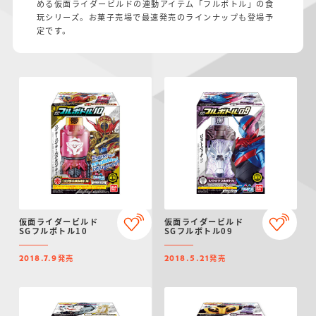
める仮面ライダービルドの連動アイテム「フルボトル」の食
仮面ライダーシリー
キャラパキ
にふぉるめーしょん
ガンダムシリーズ
ポケモンスケールワ
アンパンマン
たまご
ま
玩シリーズ。お菓子売場で最速発売のラインナップも登場予
ズ
＆スクエアシール
ールド
定です。
PROJECT R.E.D.・
つりグミ
ポケットモンスター
SMPシリーズ
サンリオキャラクタ
キャラデコ
わ
スーパー戦隊シリー
ーズ
ズ
仮面ライダービルド
仮面ライダービルド
SGフルボトル10
SGフルボトル09
発売
発売
2018.7.9
2018.5.21