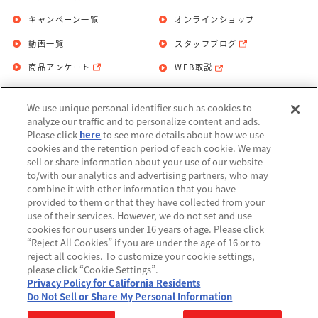
キャンペーン一覧
オンラインショップ
動画一覧
スタッフブログ
商品アンケート
WEB取説
We use unique personal identifier such as cookies to
お問い合わせ
個人情報保護方針
analyze our traffic and to personalize content and ads.
Please click
here
to see more details about how we use
利用規約
cookies and the retention period of each cookie. We may
sell or share information about your use of our website
Do Not Sell or Share My Personal
to/with our analytics and advertising partners, who may
Information
combine it with other information that you have
provided to them or that they have collected from your
アレルギー情報
use of their services. However, we do not set and use
cookies for our users under 16 years of age. Please click
“Reject All Cookies” if you are under the age of 16 or to
reject all cookies. To customize your cookie settings,
please click “Cookie Settings”.
Privacy Policy for California Residents
©BANDAI
Do Not Sell or Share My Personal Information