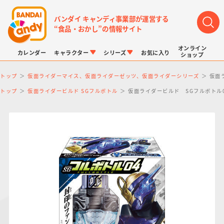
バンダイ キャンディ事業部が運営する
“食品・おかし”の情報サイト
オンライン
カレンダー
キャラクター
シリーズ
お気に入り
ショップ
トップ
仮面ライダーマイス、仮面ライダーゼッツ、仮面ライダーシリーズ
仮面
トップ
仮面ライダービルド SGフルボトル
仮面ライダービルド SGフルボトル
LINK TRAVELERS
チョコボックス
プリキュアシリーズ
チョコサプ
ドラゴンボール
ポケモンキッズ