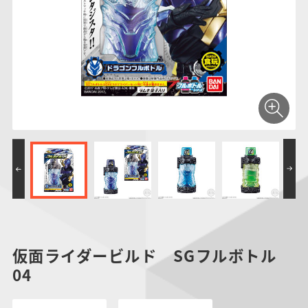
仮面ライダーシリー
キャラパキ
にふぉるめーしょん
ガンダムシリーズ
ポケモンスケールワ
アンパンマン
たまご
ま
ズ
＆スクエアシール
ールド
PROJECT R.E.D.・
つりグミ
ポケットモンスター
SMPシリーズ
サンリオキャラクタ
キャラデコ
わ
スーパー戦隊シリー
ーズ
ズ
仮面ライダービルド SGフルボトル
04