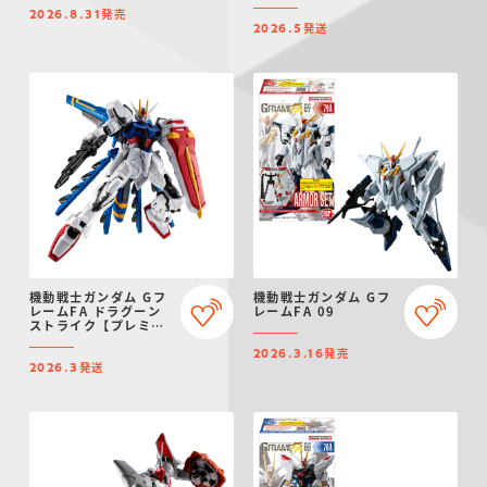
プションパーツセット
発売
【プレミアムバンダイ
2026.8.31
発送
限定】
2026.5
機動戦士ガンダム Gフ
機動戦士ガンダム Gフ
レームFA ドラグーン
レームFA 09
ストライク【プレミア
ムバンダイ限定】
発売
2026.3.16
発送
2026.3