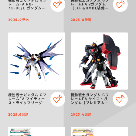
機動戦士ガンダム Gフ
機動戦士ガンダム Gフ
レームFA RX-
レームFA νガンダム
78F00/E ガンダム
（LFF＆HMBL装備）
【プレミアムバンダイ
【プレミアムバンダイ
限定】
限定】
発送
発送
2025.9
2025.8
機動戦士ガンダム Gフ
機動戦士ガンダム Gフ
レームFA マイティー
レームFA サイコ・ガ
ストライクフリーダム
ンダム【プレミアムバ
ガンダム オプションパ
ンダイ限定】
ーツセット【プレミア
発送
発送
ムバンダイ限定】
2025.6
2025.4