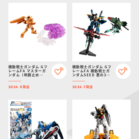
機動戦士ガンダム Gフ
機動戦士ガンダム Gフ
レームFA マスターガ
レームFA 機動戦士ガ
ンダム（明鏡止水
ンダムSEED 悪の3兵
Ver.）&オプションパ
器セット【プレミアム
ーツセット【プレミア
バンダイ限定】
発送
発送
ムバンダイ限定】
2024.9
2024.7