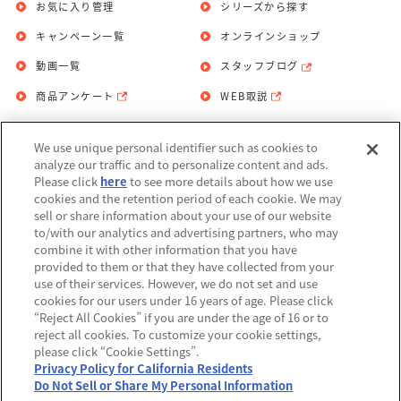
お気に入り管理
シリーズから探す
キャンペーン一覧
オンラインショップ
動画一覧
スタッフブログ
商品アンケート
WEB取説
We use unique personal identifier such as cookies to
お問い合わせ
個人情報保護方針
analyze our traffic and to personalize content and ads.
Please click
here
to see more details about how we use
利用規約
cookies and the retention period of each cookie. We may
sell or share information about your use of our website
Do Not Sell or Share My Personal
to/with our analytics and advertising partners, who may
Information
combine it with other information that you have
provided to them or that they have collected from your
アレルギー情報
use of their services. However, we do not set and use
cookies for our users under 16 years of age. Please click
“Reject All Cookies” if you are under the age of 16 or to
reject all cookies. To customize your cookie settings,
please click “Cookie Settings”.
Privacy Policy for California Residents
©BANDAI
Do Not Sell or Share My Personal Information