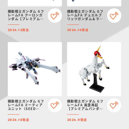
機動戦士ガンダム Gフ
機動戦士ガンダム Gフ
レームFA クーロンガ
レームFA デュエルブ
ンダム【プレミアムバ
リッツガンダム＆ライ
ンダイ限定】
トニングバスターガン
ダム【プレミアムバン
発送
発送
ダイ限定】
2024.12
2024.10
機動戦士ガンダム Gフ
機動戦士ガンダム Gフ
レームFA ミーティア
レームFA 風雲再起
ユニット（SEED
【プレミアムバンダイ
FREEDOM Ver.）
限定】
【プレミアムバンダイ
発送
発送
限定】
2024.10
2024.9