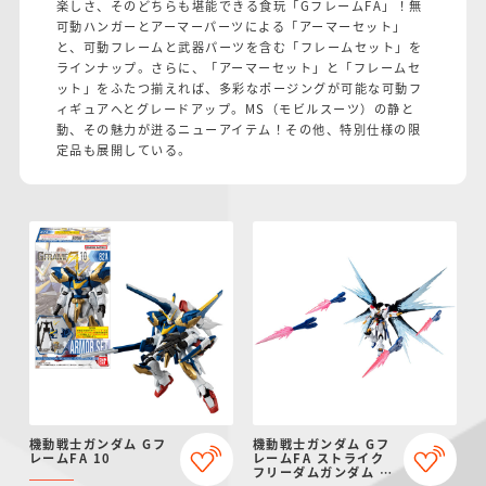
楽しさ、そのどちらも堪能できる食玩「GフレームFA」！無
仮面ライダーシリー
キャラパキ
にふぉるめーしょん
ガンダムシリーズ
ポケモンスケールワ
アンパンマン
たまご
ま
可動ハンガーとアーマーパーツによる「アーマーセット」
ズ
＆スクエアシール
ールド
と、可動フレームと武器パーツを含む「フレームセット」を
ラインナップ。さらに、「アーマーセット」と「フレームセ
ット」をふたつ揃えれば、多彩なポージングが可能な可動フ
ィギュアへとグレードアップ。MS（モビルスーツ）の静と
動、その魅力が迸るニューアイテム！その他、特別仕様の限
定品も展開している。
PROJECT R.E.D.・
つりグミ
ポケットモンスター
SMPシリーズ
サンリオキャラクタ
キャラデコ
わ
スーパー戦隊シリー
ーズ
ズ
機動戦士ガンダム Gフ
機動戦士ガンダム Gフ
レームFA 10
レームFA ストライク
フリーダムガンダム オ