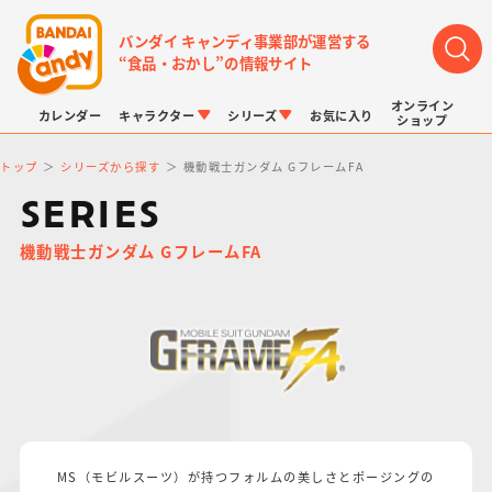
バンダイ キャンディ事業部が運営する
“食品・おかし”の情報サイト
オンライン
カレンダー
キャラクター
シリーズ
お気に入り
ショップ
トップ
シリーズから探す
機動戦士ガンダム GフレームFA
SERIES
機動戦士ガンダム GフレームFA
LINK TRAVELERS
チョコボックス
プリキュアシリーズ
チョコサプ
ドラゴンボール
ポケモンキッズ
MS（モビルスーツ）が持つフォルムの美しさとポージングの