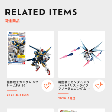
RELATED ITEMS
関連商品
機動戦士ガンダム Gフ
機動戦士ガンダム Gフ
レームFA 10
レームFA ストライク
フリーダムガンダム オ
プションパーツセット
発売
【プレミアムバンダイ
2026.8.31
発送
限定】
2026.5