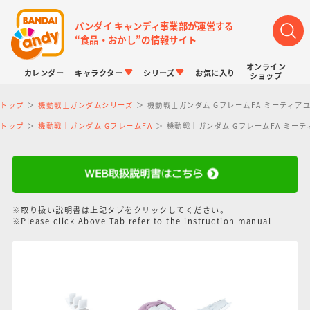
バンダイ キャンディ事業部が運営する
“食品・おかし”の情報サイト
オンライン
カレンダー
キャラクター
シリーズ
お気に入り
ショップ
トップ
機動戦士ガンダムシリーズ
機動戦士ガンダム GフレームFA ミーティアユニ
トップ
機動戦士ガンダム GフレームFA
機動戦士ガンダム GフレームFA ミーティ
LINK TRAVELERS
チョコボックス
プリキュアシリーズ
チョコサプ
ドラゴンボール
ポケモンキッズ
※取り扱い説明書は上記タブをクリックしてください。
※Please click Above Tab refer to the instruction manual