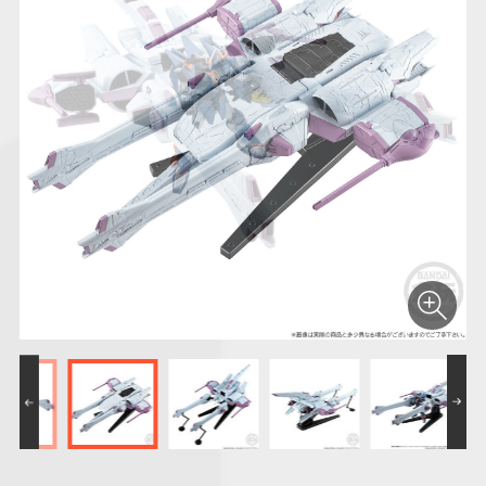
仮面ライダーシリー
キャラパキ
にふぉるめーしょん
ガンダムシリーズ
ポケモンスケールワ
アンパンマン
たまご
ま
ズ
＆スクエアシール
ールド
PROJECT R.E.D.・
つりグミ
ポケットモンスター
SMPシリーズ
サンリオキャラクタ
キャラデコ
わ
スーパー戦隊シリー
ーズ
ズ