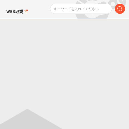
WEB取説
ンダムシリーズ
ふぉるめーしょん＆
ポケットモンスター
SMPシリーズ
ドラゴン
ポケモン
クエアシール