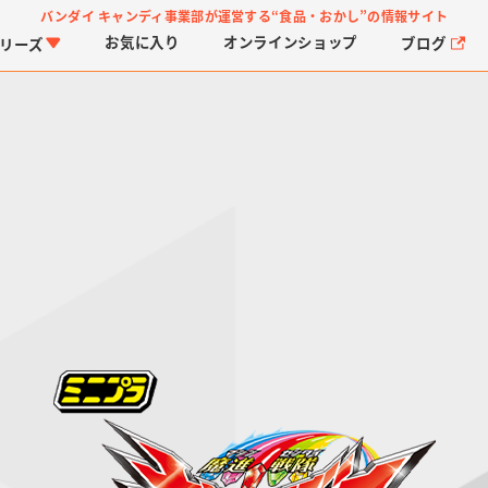
バンダイ キャンディ事業部が運営する
“食品・おかし”の情報サイト
お気に入り
オンライン
ショップ
ブログ
リーズ
PROJECT R.E.D.・ス
つりグミ
プリキュアシリーズ
チョコサプ
ガ
に
ーパー戦隊シリーズ
ス