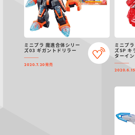
ミニプラ 魔進合体シリー
ミニプラ
ズ03 ギガントドリラー
ズSP 
ターイン
Ver.
発売
2020.7.20
2020.6.1