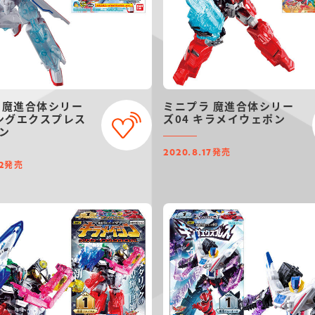
 魔進合体シリー
ミニプラ 魔進合体シリー
キングエクスプレス
ズ04 キラメイウェポン
ン
発売
2020.8.17
発売
2