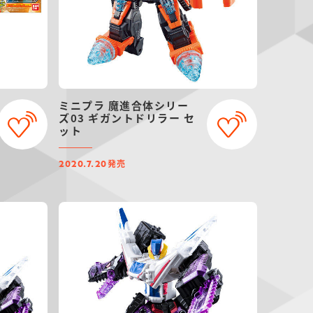
ミニプラ 魔進合体シリー
ズ03 ギガントドリラー セ
ット
発売
2020.7.20