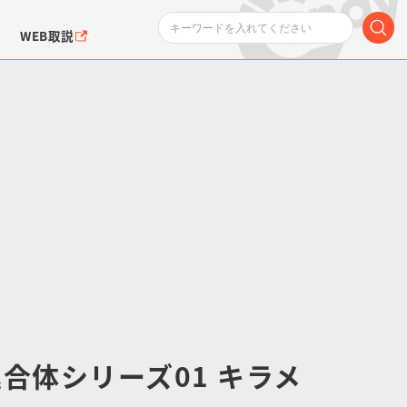
WEB取説
ンダムシリーズ
ふぉるめーしょん＆
ポケットモンスター
SMPシリーズ
ドラゴン
ポケモン
クエアシール
合体シリーズ01 キラメ