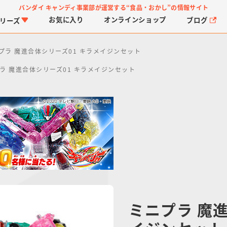
バンダイ キャンディ事業部が運営する
“食品・おかし”の情報サイト
お気に入り
オンライン
ショップ
ブログ
リーズ
プラ 魔進合体シリーズ01 キラメイジンセット
ラ 魔進合体シリーズ01 キラメイジンセット
PROJECT R.E.D.・ス
つりグミ
プリキュアシリーズ
チョコサプ
ガ
に
ーパー戦隊シリーズ
ス
ミニプラ 魔進