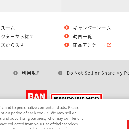
ース一覧
キャンペーン一覧
ラクターから探す
動画一覧
ーズから探す
商品アンケート
利用規約
Do Not Sell or Share My P
fic and to personalize content and ads. Please
ntion period of each cookie. We may sell or
©BANDAI
cs and advertising partners, who may combine it
ave collected from your use of their services.