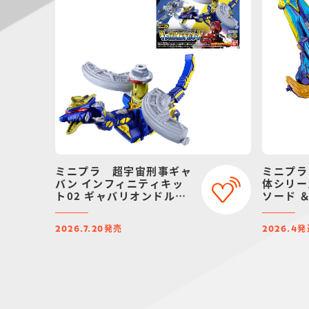
ミニプラ 超宇宙刑事ギャ
ミニプラ
バン インフィニティキッ
体シリー
ト02 ギャバリオンドルネ
ソード 
ード
ゴジュウ
ムバンダ
発売
発
2026.7.20
2026.4