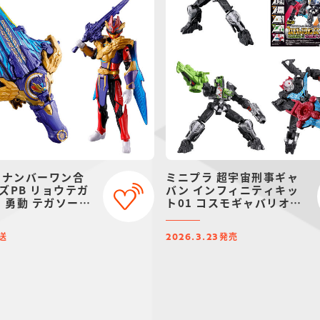
 ナンバーワン合
ミニプラ 超宇宙刑事ギャ
ズPB リョウテガ
バン インフィニティキッ
＆ 勇動 テガソード
ト01 コスモギャバリオン
ウルフ【プレミア
GC-R ＆ ギャバリオンク
イ限定】
レーン ＆ ギャバリオンレ
送
発売
ーザー セット
2026.3.23