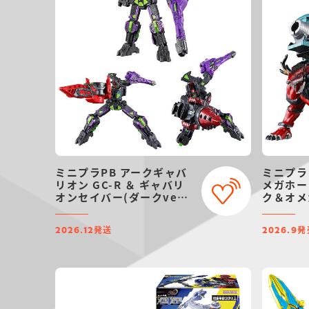
ミニプラPB アークギャバ
ミニプラ
リオン GC-R ＆ ギャバリ
メガホー
オンセイバー(ダークver.)
ク＆オメ
＆ ギャバリオンドリル(ダ
テン・オ
ークver.)
ト
発送
発
2026.12
2026.9