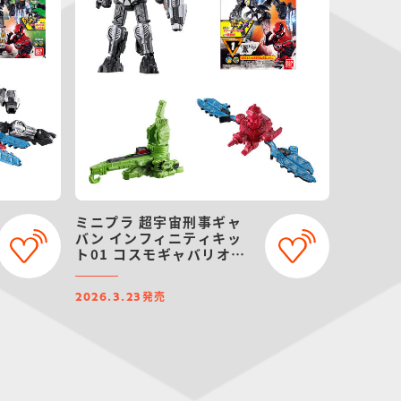
ミニプラ 超宇宙刑事ギャ
バン インフィニティキッ
ト01 コスモギャバリオン
GC-R ＆ ギャバリオンク
レーン ＆ ギャバリオンレ
発売
ーザー
2026.3.23