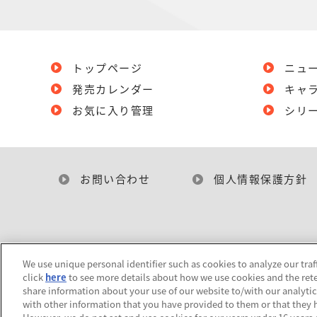
トップページ
ニュ
発売カレンダー
キャ
お気に入り管理
シリ
お問い合わせ
個人情報保護方針
We use unique personal identifier such as cookies to analyze our traf
click
here
to see more details about how we use cookies and the rete
share information about your use of our website to/with our analyti
with other information that you have provided to them or that they h