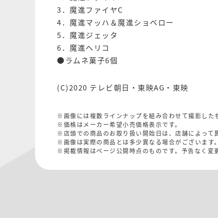
3．魔進ファイヤC
4．魔進マッハ＆魔進ショベロー
5．魔進ジェッタ
6．魔進ヘリコ
●ラムネ菓子6個
(C)2020 テレビ朝日・東映AG・東映
※画像には複数ラインナップを組み合わせて撮影した
※価格はメーカー希望小売価格表示です。
※店頭での商品のお取り扱い開始日は、店舗によって
※画像は実際の商品とは多少異なる場合がございます
※掲載情報はページ公開時点のものです。予告なく変