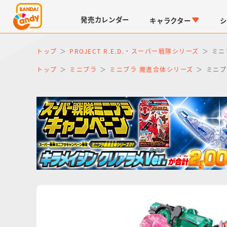
発売
カレンダー
キャラクター
シ
トップ
PROJECT R.E.D.・スーパー戦隊シリーズ
ミニ
トップ
ミニプラ
ミニプラ 魔進合体シリーズ
ミニプ
LINK TRAVELERS
チョコボックス
仮面ライダーシリーズ
キャラパキ