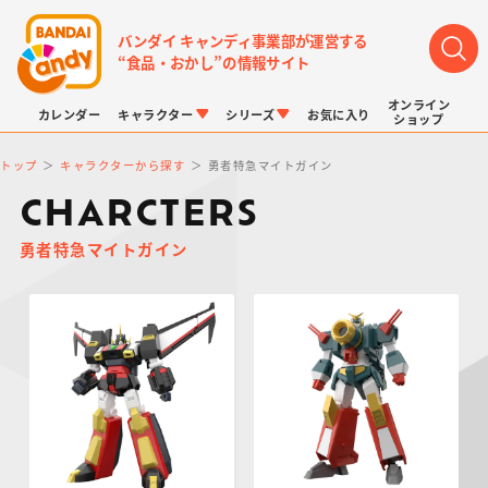
バンダイ キャンディ事業部が運営する
“食品・おかし”の情報サイト
オンライン
カレンダー
キャラクター
シリーズ
お気に入り
ショップ
トップ
キャラクターから探す
勇者特急マイトガイン
CHARCTERS
勇者特急マイトガイン
LINK TRAVELERS
チョコボックス
プリキュアシリーズ
チョコサプ
ドラゴンボール
ポケモンキッズ