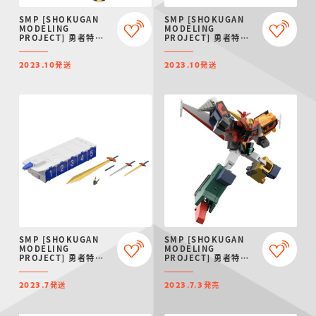
仮面ライダーシリー
キャラパキ
にふぉるめーしょん
ガンダムシリーズ
ポケモンスケールワ
アンパンマン
たまご
ま
SMP [SHOKUGAN
SMP [SHOKUGAN
ズ
＆スクエアシール
ールド
MODELING
MODELING
PROJECT] 勇者特急
PROJECT] 勇者特急
マイトガイン 轟龍【プ
マイトガイン マイトガ
レミアムバンダイ限
ンナー【プレミアムバ
発送
発送
定】
ンダイ限定】
2023.10
2023.10
PROJECT R.E.D.・
つりグミ
ポケットモンスター
SMPシリーズ
サンリオキャラクタ
キャラデコ
わ
スーパー戦隊シリー
ーズ
ズ
SMP [SHOKUGAN
SMP [SHOKUGAN
MODELING
MODELING
PROJECT] 勇者特急
PROJECT] 勇者特急
マイトガイン カイザー
マイトガイン2
キャリア&嵐を呼ぶ動
発送
発売
輪剣スペシャルセット
2023.7
2023.7.3
【PB限定】