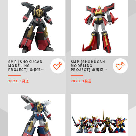
SMP [SHOKUGAN
SMP [SHOKUGAN
MODELING
MODELING
PROJECT] 勇者特急
PROJECT] 勇者特急
マイトガイン ブラック
マイトガイン 飛龍【プ
マイトガイン【プレミ
レミアムバンダイ限
発送
発送
アムバンダイ限定】
定】
2023.3
2023.3