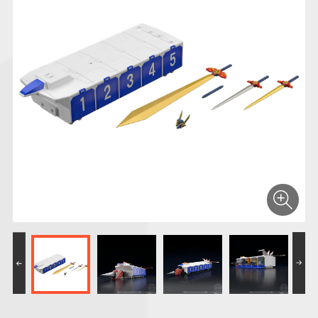
仮面ライダーシリー
キャラパキ
にふぉるめーしょん
ガンダムシリーズ
ポケモンスケールワ
アンパンマン
たまご
ま
ズ
＆スクエアシール
ールド
PROJECT R.E.D.・
つりグミ
ポケットモンスター
SMPシリーズ
サンリオキャラクタ
キャラデコ
わ
スーパー戦隊シリー
ーズ
ズ