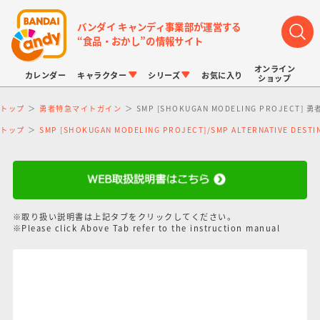
バンダイ キャンディ事業部が運営する
“食品・おかし”の情報サイト
オンライン
カレンダー
キャラクター
シリーズ
お気に入り
ショップ
トップ
勇者特急マイトガイン
SMP [SHOKUGAN MODELING PROJ
トップ
SMP [SHOKUGAN MODELING PROJECT]/SMP ALTERNATIVE DE
LINK TRAVELERS
チョコボックス
プリキュアシリーズ
チョコサプ
ドラゴンボール
ポケモンキッズ
※取り扱い説明書は上記タブをクリックしてください。
※Please click Above Tab refer to the instruction manual