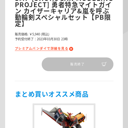
PROJECT] 勇者特急マイトガイ
ン カイザーキャリア&嵐を呼ぶ
動輪剣スペシャルセット【PB限
定】
販売価格:
￥5,940
(税込)
予約受付終了：2023年03月30日 23時
プレミアムバンダイで詳細を見る
販売終了
まとめ買いオススメ商品