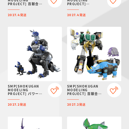
PROJECT] 百獣合体
PROJECT]
ガオイカロス【再販：
ARMORED CORE VI
2027年4月発送】
FIRES OF RUBICON
発送
発送
AAP07:
2027.4
2027.4
BALTEUS【プレミア
ムバンダイ限定】
SMP[SHOKUGAN
SMP[SHOKUGAN
MODELING
MODELING
PROJECT] パワーア
PROJECT] 百獣合体
ニマルシリーズ エクス
ガオマッスル/ガオライ
トラ ガオワラビー【プ
ノス＆ガオマジロ【再
発送
発送
レミアムバンダイ限
販：2027年2月発送】
2027.2
2027.2
定】