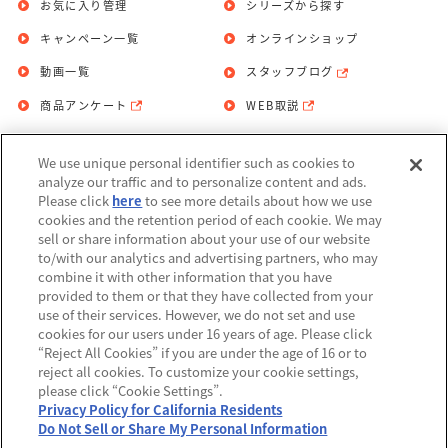
お気に入り管理
シリーズから探す
キャンペーン一覧
オンラインショップ
動画一覧
スタッフブログ
商品アンケート
WEB取説
We use unique personal identifier such as cookies to
お問い合わせ
個人情報保護方針
analyze our traffic and to personalize content and ads.
Please click
here
to see more details about how we use
利用規約
cookies and the retention period of each cookie. We may
sell or share information about your use of our website
Do Not Sell or Share My Personal
to/with our analytics and advertising partners, who may
Information
combine it with other information that you have
provided to them or that they have collected from your
アレルギー情報
use of their services. However, we do not set and use
cookies for our users under 16 years of age. Please click
“Reject All Cookies” if you are under the age of 16 or to
reject all cookies. To customize your cookie settings,
please click “Cookie Settings”.
Privacy Policy for California Residents
©BANDAI
Do Not Sell or Share My Personal Information