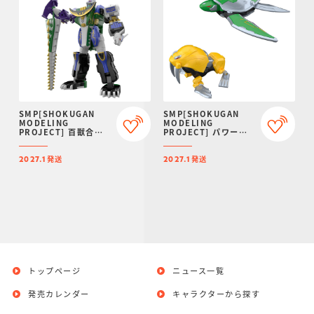
SMP[SHOKUGAN
SMP[SHOKUGAN
MODELING
MODELING
PROJECT] 百獣合体
PROJECT] パワーア
ガオハンター【再販：
ニマルシリーズ エクス
2027年1月発送】
トラ ガオタートル＆ガ
発送
発送
オトッピー【プレミア
2027.1
2027.1
ムバンダイ限定】
トップページ
ニュース一覧
発売カレンダー
キャラクターから探す