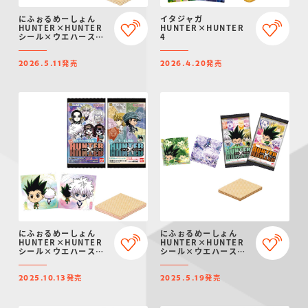
仮面ライダーシリー
キャラパキ
にふぉるめーしょん
ガンダムシリーズ
ポケモンスケールワ
アンパンマン
たまご
ま
にふぉるめーしょん
イタジャガ
ズ
＆スクエアシール
ールド
HUNTER×HUNTER
HUNTER×HUNTER
シール×ウエハース
4
vol.9
発売
発売
2026.5.11
2026.4.20
PROJECT R.E.D.・
つりグミ
ポケットモンスター
SMPシリーズ
サンリオキャラクタ
キャラデコ
わ
スーパー戦隊シリー
ーズ
ズ
にふぉるめーしょん
にふぉるめーしょん
HUNTER×HUNTER
HUNTER×HUNTER
シール×ウエハース
シール×ウエハース
vol.8
vol.7
発売
発売
2025.10.13
2025.5.19