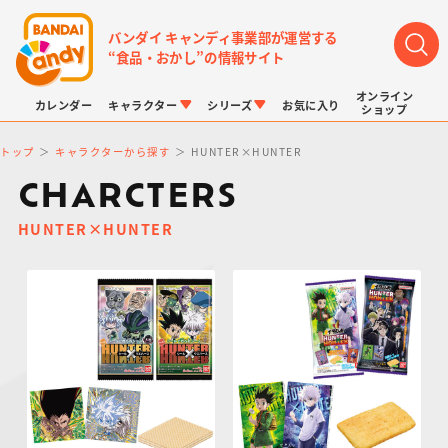
バンダイ キャンディ事業部が運営する
“食品・おかし”の情報サイト
オンライン
カレンダー
キャラクター
シリーズ
お気に入り
ショップ
トップ
キャラクターから探す
HUNTER×HUNTER
CHARCTERS
HUNTER×HUNTER
LINK TRAVELERS
チョコボックス
プリキュアシリーズ
チョコサプ
ドラゴンボール
ポケモンキッズ