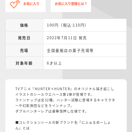
お気に入り
お気に入り登録とは？
価格
100円（税込:110円）
発売日
2022年7月11日 発売
売場
全国量販店の菓子売場等
対象年齢
6才以上
TVアニメ『HUNTER×HUNTER』のオリジナル描き起こし
イラストのシールウエハース第1弾が登場です。
ラインナップは全32種。ハンター試験に登場するキャラクタ
ーや幻影旅団などをラインナップ。
ダブルハンターレアは豪華箔押し仕様です。
■コレクションシールの新ブランド名「にふぉるめーしょ
ん」とは