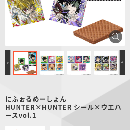
仮面ライダーシリー
キャラパキ
にふぉるめーしょん
ガンダムシリーズ
ポケモンスケールワ
アンパンマン
たまご
ま
ズ
＆スクエアシール
ールド
PROJECT R.E.D.・
つりグミ
ポケットモンスター
SMPシリーズ
サンリオキャラクタ
キャラデコ
わ
スーパー戦隊シリー
ーズ
ズ
にふぉるめーしょん
HUNTER×HUNTER シール×ウエハ
ースvol.1