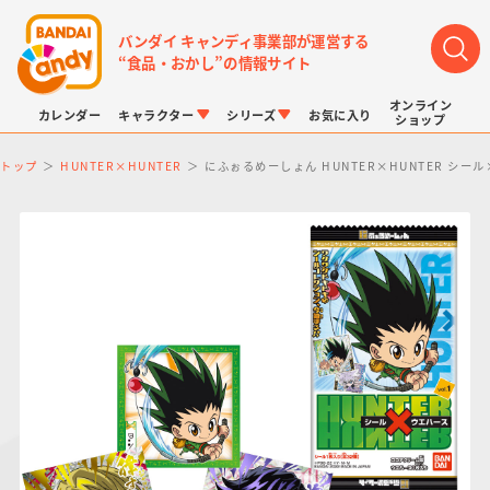
バンダイ キャンディ事業部が運営する
“食品・おかし”の情報サイト
オンライン
カレンダー
キャラクター
シリーズ
お気に入り
ショップ
トップ
HUNTER×HUNTER
にふぉるめーしょん HUNTER×HUNTER シール
LINK TRAVELERS
チョコボックス
プリキュアシリーズ
チョコサプ
ドラゴンボール
ポケモンキッズ