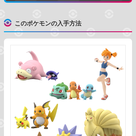
地方で探す
カントー地方
ジョウト地方
このポケモンの入手方法
ホウエン地方
シンオウ地方
カロス地方
アローラ地方
ガラル地方
パルデア地方
ヒスイ地方
売っている場所
プレミアムバンダイ
ポケモンセンター
コンビニ
スーパーマーケット