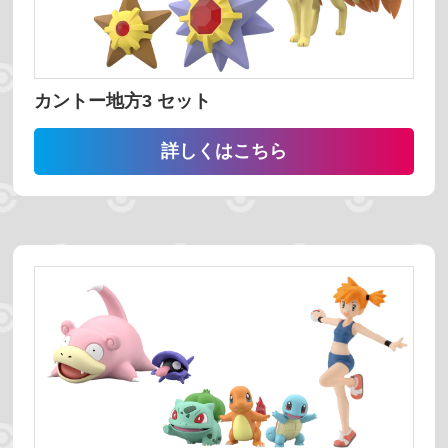
ホビーショップ
カントー地方3 セット
絞り込む
詳しくはこちら
予約受付中
発売時期
並び替え
番号 昇順
番号 降順
名前 昇順
名前 降順