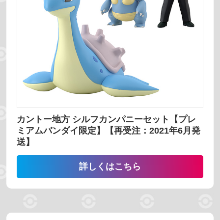
予約受付中
発売時期
並び替え
番号 昇順
番号 降順
名前 昇順
カントー地方 シルフカンパニーセット【プレ
ミアムバンダイ限定】【再受注：2021年6月発
名前 降順
送】
詳しくはこちら
検索する