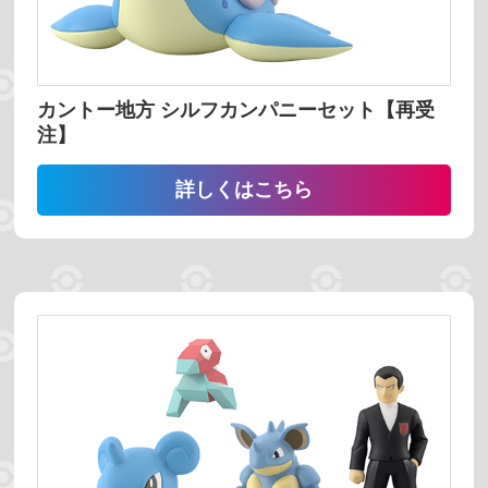
ホウエン地方
シンオウ地方
カロス地方
アローラ地方
カントー地方 シルフカンパニーセット【再受
ガラル地方
パルデア地方
注】
ヒスイ地方
詳しくはこちら
売っている場所
プレミアムバンダイ
ポケモンセンター
コンビニ
スーパーマーケット
ホビーショップ
絞り込む