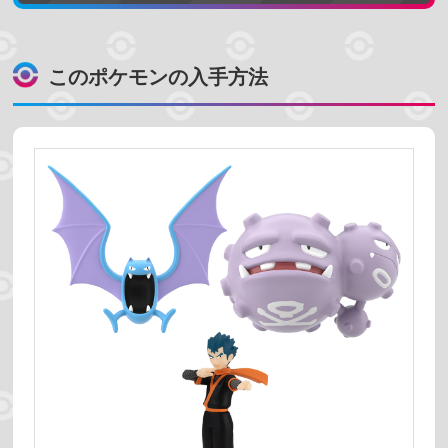
売っている場所
このポケモンの入手方法
プレミアムバンダイ
ポケモンセンター
コンビニ
スーパーマーケット
ホビーショップ
絞り込む
予約受付中
発売時期