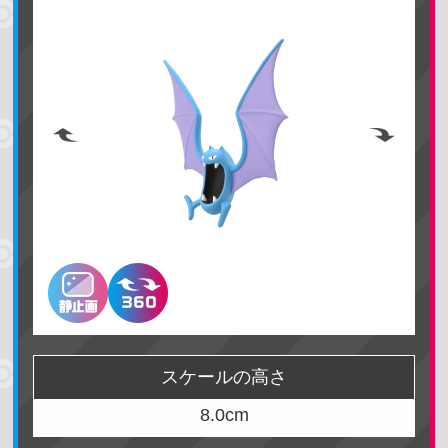
ポケモンを探す
名前で検索する
地方で探す
カントー地方
ジョウト地方
ホウエン地方
シンオウ地方
カロス地方
アローラ地方
スケールの高さ
ガラル地方
パルデア地方
8.0cm
ヒスイ地方