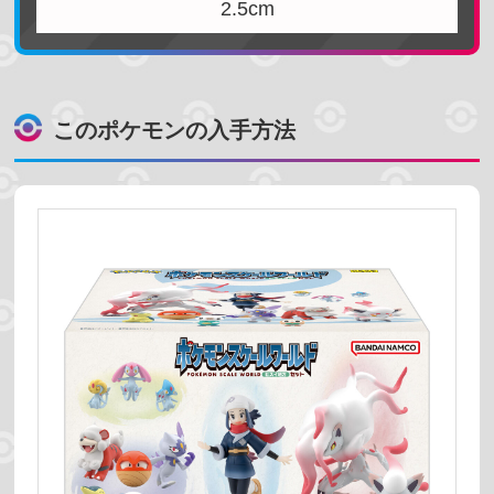
2.5cm
ヒスイ地方
売っている場所
このポケモンの入手方法
プレミアムバンダイ
ポケモンセンター
コンビニ
スーパーマーケット
ホビーショップ
絞り込む
予約受付中
発売時期