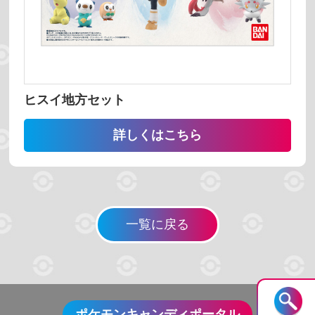
並び替え
番号 昇順
番号 降順
名前 昇順
名前 降順
ヒスイ地方セット
詳しくはこちら
検索する
一覧に戻る
リセット
ポケモンキャンディポータル