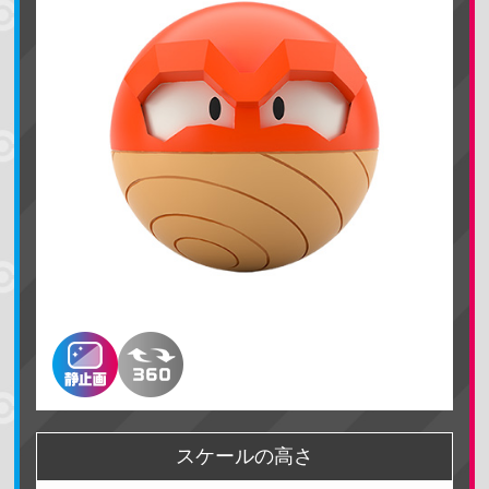
ポケモンを探す
名前で検索する
地方で探す
カントー地方
ジョウト地方
ホウエン地方
シンオウ地方
カロス地方
アローラ地方
ガラル地方
パルデア地方
スケールの高さ