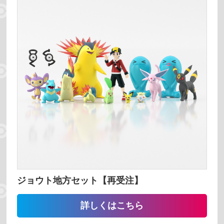
番号 昇順
番号 降順
名前 昇順
名前 降順
検索する
リセット
ジョウト地方セット【再受注】
詳しくはこちら