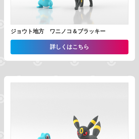
名前で検索する
ジョウト地方 ワニノコ＆ブラッキー
詳しくはこちら
地方で探す
カントー地方
ジョウト地方
ホウエン地方
シンオウ地方
カロス地方
アローラ地方
ガラル地方
パルデア地方
ヒスイ地方