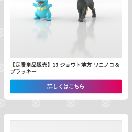
売っている場所
プレミアムバンダイ
ポケモンセンター
コンビニ
スーパーマーケット
ホビーショップ
【定番単品販売】13 ジョウト地方 ワニノコ＆
絞り込む
ブラッキー
予約受付中
詳しくはこちら
発売時期
並び替え