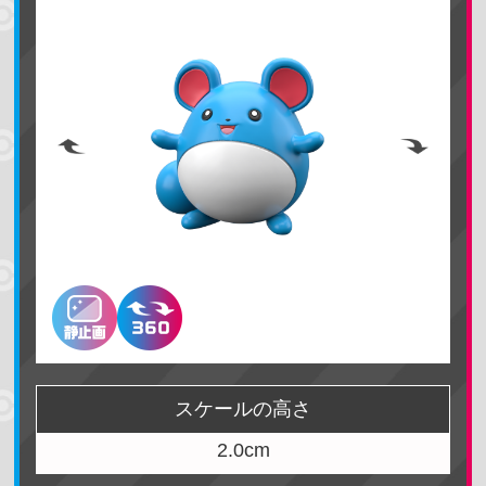
名前で検索する
地方で探す
カントー地方
ジョウト地方
ホウエン地方
シンオウ地方
カロス地方
アローラ地方
スケールの高さ
ガラル地方
パルデア地方
2.0cm
ヒスイ地方