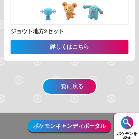
並び替え
番号 昇順
番号 降順
名前 昇順
ジョウト地方2セット
名前 降順
詳しくはこちら
検索する
一覧に戻る
リセット
ポケモンキャンディポータル
ポケモンを
探す