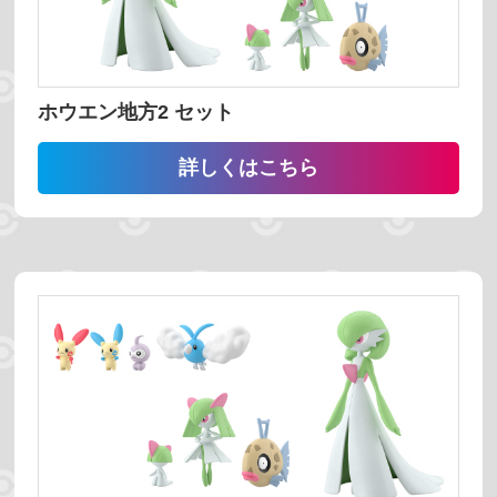
ホビーショップ
ホウエン地方2 セット
絞り込む
詳しくはこちら
予約受付中
発売時期
並び替え
番号 昇順
番号 降順
名前 昇順
名前 降順