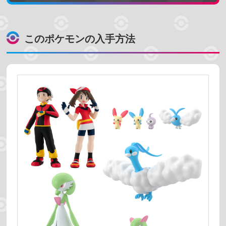
地方で探す
カントー地方
ジョウト地方
このポケモンの入手方法
ホウエン地方
シンオウ地方
カロス地方
アローラ地方
ガラル地方
パルデア地方
ヒスイ地方
売っている場所
プレミアムバンダイ
ポケモンセンター
コンビニ
スーパーマーケット